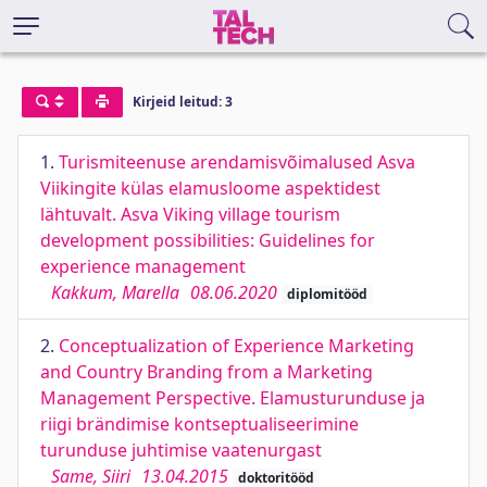
Kirjeid leitud: 3
1.
Turismiteenuse arendamisvõimalused Asva
Viikingite külas elamusloome aspektidest
lähtuvalt. Asva Viking village tourism
development possibilities: Guidelines for
experience management
Kakkum, Marella
08.06.2020
diplomitööd
2.
Conceptualization of Experience Marketing
and Country Branding from a Marketing
Management Perspective. Elamusturunduse ja
riigi brändimise kontseptualiseerimine
turunduse juhtimise vaatenurgast
Same, Siiri
13.04.2015
doktoritööd