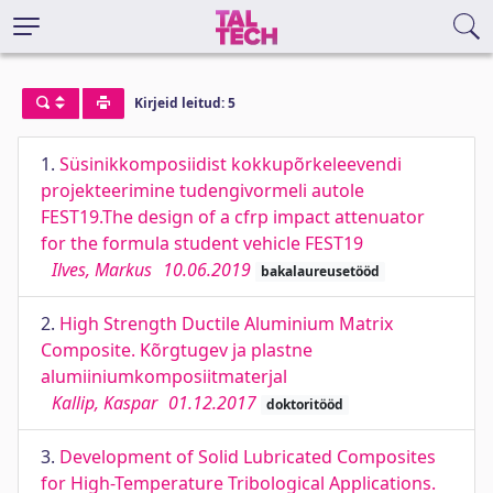
Kirjeid leitud: 5
1.
Süsinikkomposiidist kokkupõrkeleevendi
projekteerimine tudengivormeli autole
FEST19.The design of a cfrp impact attenuator
for the formula student vehicle FEST19
Ilves, Markus
10.06.2019
bakalaureusetööd
2.
High Strength Ductile Aluminium Matrix
Composite. Kõrgtugev ja plastne
alumiiniumkomposiitmaterjal
Kallip, Kaspar
01.12.2017
doktoritööd
3.
Development of Solid Lubricated Composites
for High-Temperature Tribological Applications.