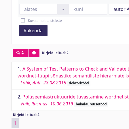
-
Kuva ainult täistekste
Rakenda
Kirjeid leitud: 2
1.
A System of Test Patterns to Check and Validate
wordnet-tüüpi sõnastike semantiliste hierarhiate k
Lohk, Ahti
28.08.2015
doktoritööd
2.
Polüseemiastruktuuride tuvastamine wordnetist
Vaik, Rasmus
10.06.2019
bakalaureusetööd
Kirjeid leitud: 2
1