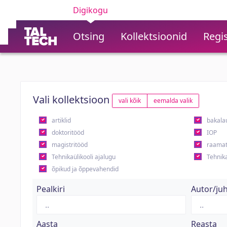
Digikogu
Otsing
Kollektsioonid
Regis
Vali kollektsioon
vali kõik
eemalda valik
artiklid
bakala
doktoritööd
IOP
magistritööd
raamat
Tehnikaülikooli ajalugu
Tehnika
õpikud ja õppevahendid
Pealkiri
Autor/ju
Aasta
Reasta