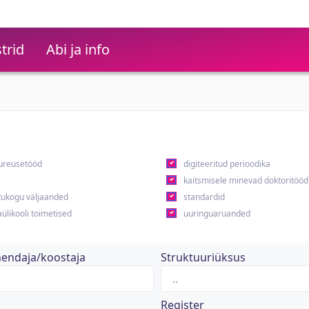
trid
Abi ja info
ureusetööd
digiteeritud perioodika
kaitsmisele minevad doktoritööd
ukogu väljaanded
standardid
ülikooli toimetised
uuringuaruanded
hendaja/koostaja
Struktuuriüksus
Register