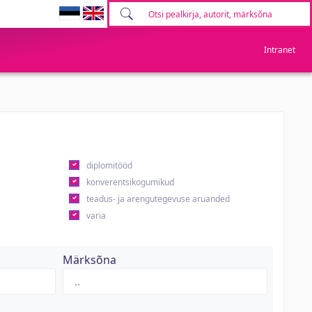
Intranet
diplomitööd
konverentsikogumikud
teadus- ja arengutegevuse aruanded
varia
Märksõna