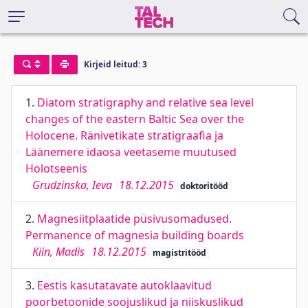
Kirjeid leitud: 3
1.
Diatom stratigraphy and relative sea level
changes of the eastern Baltic Sea over the
Holocene. Ränivetikate stratigraafia ja
Läänemere idaosa veetaseme muutused
Holotseenis
Grudzinska, Ieva
18.12.2015
doktoritööd
2.
Magnesiitplaatide püsivusomadused.
Permanence of magnesia building boards
Kiin, Madis
18.12.2015
magistritööd
3.
Eestis kasutatavate autoklaavitud
poorbetoonide soojuslikud ja niiskuslikud