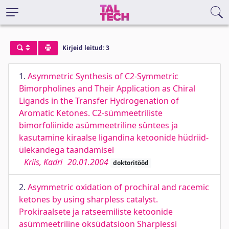
Kirjeid leitud: 3
1.
Asymmetric Synthesis of C2-Symmetric
Bimorpholines and Their Application as Chiral
Ligands in the Transfer Hydrogenation of
Aromatic Ketones. C2-sümmeetriliste
bimorfoliinide asümmeetriline süntees ja
kasutamine kiraalse ligandina ketoonide hüdriid-
ülekandega taandamisel
Kriis, Kadri
20.01.2004
doktoritööd
2.
Asymmetric oxidation of prochiral and racemic
ketones by using sharpless catalyst.
Prokiraalsete ja ratseemiliste ketoonide
asümmeetriline oksüdatsioon Sharplessi