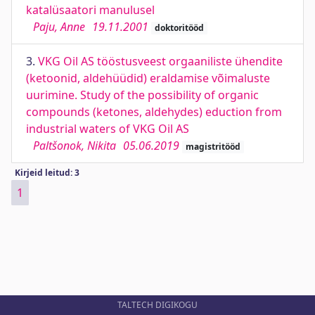
katalüsaatori manulusel
Paju, Anne
19.11.2001
doktoritööd
3.
VKG Oil AS tööstusveest orgaaniliste ühendite
(ketoonid, aldehüüdid) eraldamise võimaluste
uurimine. Study of the possibility of organic
compounds (ketones, aldehydes) eduction from
industrial waters of VKG Oil AS
Paltšonok, Nikita
05.06.2019
magistritööd
Kirjeid leitud: 3
1
TALTECH DIGIKOGU