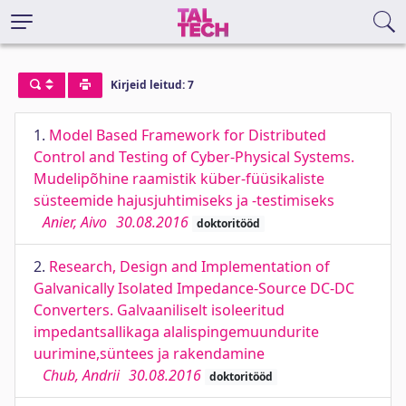
Kirjeid leitud: 7
1.
Model Based Framework for Distributed
Control and Testing of Cyber-Physical Systems.
Mudelipõhine raamistik küber-füüsikaliste
süsteemide hajusjuhtimiseks ja -testimiseks
Anier, Aivo
30.08.2016
doktoritööd
2.
Research, Design and Implementation of
Galvanically Isolated Impedance-Source DC-DC
Converters. Galvaaniliselt isoleeritud
impedantsallikaga alalispingemuundurite
uurimine,süntees ja rakendamine
Chub, Andrii
30.08.2016
doktoritööd