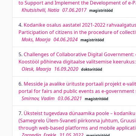
to Support and Implement the Development of e-Pa
Khutsishvili, Natia
07.06.2017
magistritööd
4.
Kodanike osalus aastatel 2021-2022 rahvaalgatus
Participation of citizens in the procedure of colle
Moks, Maarja
04.06.2024
magistritööd
5.
Challenges of Collaborative Digital Government:
Koostööl põhineva digitaalse valitsemise keerukus:
Olesk, Maarja
16.09.2020
doktoritööd
6.
Messide ja avalike ürituste portaali projekt e-va
portal for fairs and public events as e-government 
Smirnov, Vadim
03.06.2021
magistritööd
7.
Üksteist tugevdava dünaamika poole – kodaniku j
(Samegrelo Ülem-Svaneti piirkonna juhtum, Gruusia
through web-based platforms and mobile applicati
Zarandia, Erekle
31.05.2022
magistritööd