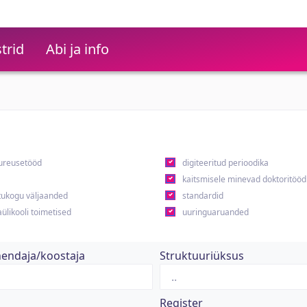
trid
Abi ja info
ureusetööd
digiteeritud perioodika
kaitsmisele minevad doktoritööd
ukogu väljaanded
standardid
ülikooli toimetised
uuringuaruanded
hendaja/koostaja
Struktuuriüksus
Register