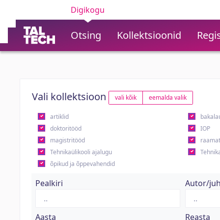
Digikogu
Otsing
Kollektsioonid
Regis
Vali kollektsioon
vali kõik
eemalda valik
artiklid
bakala
doktoritööd
IOP
magistritööd
raamat
Tehnikaülikooli ajalugu
Tehnika
õpikud ja õppevahendid
Pealkiri
Autor/ju
Aasta
Reasta