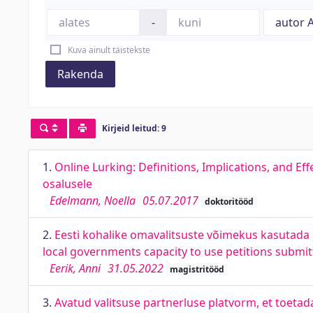
-
Kuva ainult täistekste
Rakenda
Kirjeid leitud: 9
1.
Online Lurking: Definitions, Implications, and Eff
osalusele
Edelmann, Noella
05.07.2017
doktoritööd
2.
Eesti kohalike omavalitsuste võimekus kasutada 
local governments capacity to use petitions submitte
Eerik, Anni
31.05.2022
magistritööd
3.
Avatud valitsuse partnerluse platvorm, et toeta