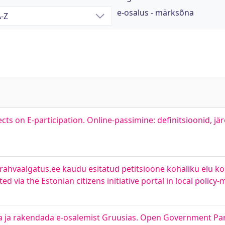
e-osalus - märksõna
ects on E-participation. Online-passimine: definitsioonid, jä
rahvaalgatus.ee kaudu esitatud petitsioone kohaliku elu ko
d via the Estonian citizens initiative portal in local policy
da ja rakendada e-osalemist Gruusias. Open Government Par