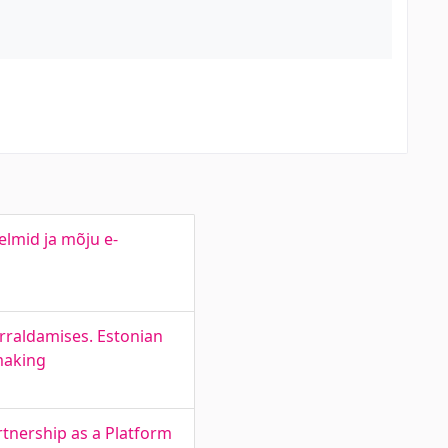
relmid ja mõju e-
rraldamises. Estonian
-making
tnership as a Platform