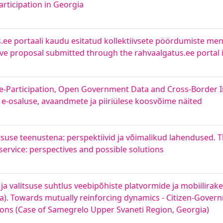
rticipation in Georgia
.ee portaali kaudu esitatud kollektiivsete pöördumiste men
ctive proposal submitted through the rahvaalgatus.ee portal
 e-Participation, Open Government Data and Cross-Border In
 e-osaluse, avaandmete ja piiriülese koosvõime näited
litsuse teenustena: perspektiivid ja võimalikud lahendused. T
service: perspectives and possible solutions
a valitsuse suhtlus veebipõhiste platvormide ja mobiilira
). Towards mutually reinforcing dynamics - Citizen-Govern
ons (Case of Samegrelo Upper Svaneti Region, Georgia)