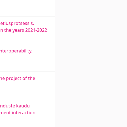
etlusprotsessis.
 in the years 2021-2022
teroperability.
he project of the
kenduste kaudu
ment interaction