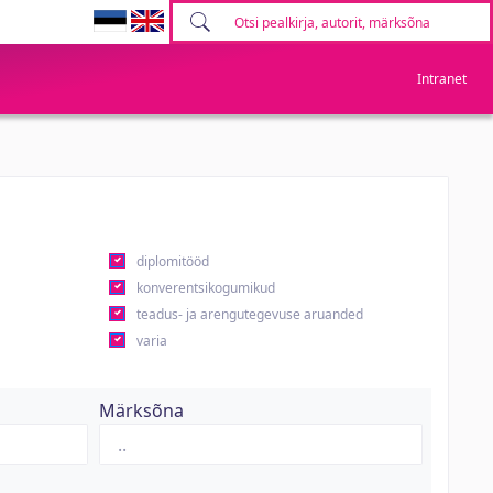
Intranet
diplomitööd
konverentsikogumikud
teadus- ja arengutegevuse aruanded
varia
Märksõna