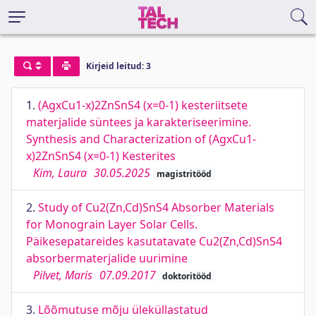
Kirjeid leitud: 3
1.
(AgxCu1-x)2ZnSnS4 (x=0-1) kesteriitsete
materjalide süntees ja karakteriseerimine.
Synthesis and Characterization of (AgxCu1-
x)2ZnSnS4 (x=0-1) Kesterites
Kim, Laura
30.05.2025
magistritööd
2.
Study of Cu2(Zn,Cd)SnS4 Absorber Materials
for Monograin Layer Solar Cells.
Päikesepatareides kasutatavate Cu2(Zn,Cd)SnS4
absorbermaterjalide uurimine
Pilvet, Maris
07.09.2017
doktoritööd
3.
Lõõmutuse mõju üleküllastatud