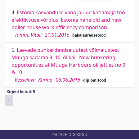
4.
Estonia kaevanduse vana ja uue katlamaja töö
efektiivsuse võrdlus. Estonia mine old and new
boiler house work efficiency comparison
Tamm, Vitali
21.01.2015
bakalaureusetööd
5.
Laevade punkerdamise uutest võimalustest
Muuga sadama 9.-10. õlikail. New bunkering
opportunities at Muuga Harbours oil jetties no 9
& 10
Vesselova, Karina
06.06.2016
diplomitööd
Kirjeid leitud: 5
1
TALTECH DIGIKOGU