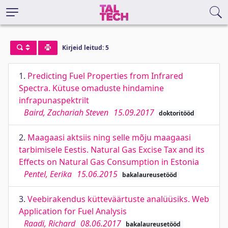
Kirjeid leitud: 5
1.
Predicting Fuel Properties from Infrared
Spectra. Kütuse omaduste hindamine
infrapunaspektrilt
Baird, Zachariah Steven
15.09.2017
doktoritööd
2.
Maagaasi aktsiis ning selle mõju maagaasi
tarbimisele Eestis. Natural Gas Excise Tax and its
Effects on Natural Gas Consumption in Estonia
Pentel, Eerika
15.06.2015
bakalaureusetööd
3.
Veebirakendus kütteväärtuste analüüsiks. Web
Application for Fuel Analysis
Raadi, Richard
08.06.2017
bakalaureusetööd