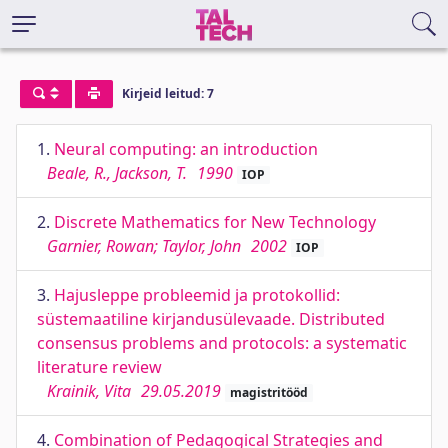
Kirjeid leitud: 7
1.
Neural computing: an introduction
Beale, R., Jackson, T.
1990
IOP
2.
Discrete Mathematics for New Technology
Garnier, Rowan; Taylor, John
2002
IOP
3.
Hajusleppe probleemid ja protokollid:
süstemaatiline kirjandusülevaade. Distributed
consensus problems and protocols: a systematic
literature review
Krainik, Vita
29.05.2019
magistritööd
4.
Combination of Pedagogical Strategies and