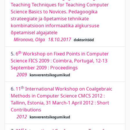
Teaching Techniques for Teaching Computer
Science Basics to Novices. Pedagoogika
strateegiate ja õpetamise tehnikate
kombinatsioon informaatika algkursuse
õpetamisel algajatele
Mironova, Olga
18.10.2017
doktoritööd
th
5.
6
Workshop on Fixed Points in Computer
Science FICS 2009 : Coimbra, Portugal, 12-13
September 2009 : Proceedings
2009
konverentsikogumikud
th
6.
11
International Workshop on Coalgebraic
Methods in Computer Science CMCS 2012 :
Tallinn, Estonia, 31 March-1 April 2012 : Short
Contributions
2012
konverentsikogumikud
st