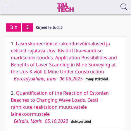
Kirjeid leitud: 5
1.
Laserskaneerimise rakendusvõimalused ja
eelised rajatava Uus- Kiviõli II kaevanduse
markšeideritöödes. Application Possibilities and
Benefits of Laser Scanning in Mine Surveying at
the Uus-Kiviõli II Mine Under Construction
Borozdyukhina, Irina
06.06.2025
magistritööd
2.
Quantification of the Reaction of Estonian
Beaches to Changing Wave Loads. Eesti
rannikute reaktsioon muutuvatele
lainekoormustele
Eelsalu, Maris
05.10.2020
doktoritööd