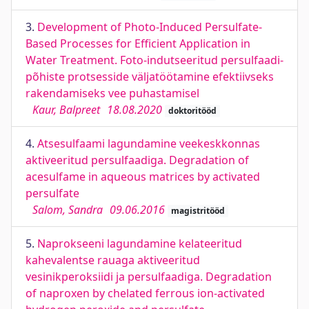
3.
Development of Photo-Induced Persulfate-
Based Processes for Efficient Application in
Water Treatment. Foto-indutseeritud persulfaadi-
põhiste protsesside väljatöötamine efektiivseks
rakendamiseks vee puhastamisel
Kaur, Balpreet
18.08.2020
doktoritööd
4.
Atsesulfaami lagundamine veekeskkonnas
aktiveeritud persulfaadiga. Degradation of
acesulfame in aqueous matrices by activated
persulfate
Salom, Sandra
09.06.2016
magistritööd
5.
Naprokseeni lagundamine kelateeritud
kahevalentse rauaga aktiveeritud
vesinikperoksiidi ja persulfaadiga. Degradation
of naproxen by chelated ferrous ion-activated