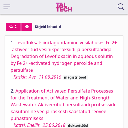
Kirjeid leitud: 6
1.
Levofloksatsiini lagundamine vesilahuses Fe 2+
-aktiveeritud vesinikperoksiidi ja persulfaadiga.
Degradation of Levofloxacin in aqueous solutin
by Fe 2+ -activated hydrogen peroxide and
persulfate
Kaskla, Ave
11.06.2015
magistritööd
2.
Application of Activated Persulfate Processes
for the Treatment of Water and High-Strength
Wastewater. Aktiveeritud persulfaadi protsesside
kasutamine vee ja raskesti saastatud reovee
puhastamiseks
Kattel, Eneliis
25.06.2018
doktoritööd