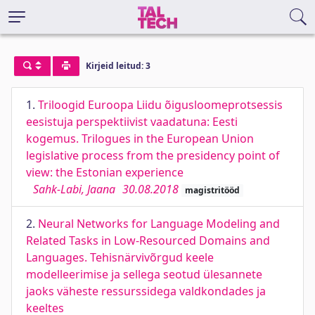
Kirjeid leitud: 3
1.
Triloogid Euroopa Liidu õigusloomeprotsessis
eesistuja perspektiivist vaadatuna: Eesti
kogemus. Trilogues in the European Union
legislative process from the presidency point of
view: the Estonian experience
Sahk-Labi, Jaana
30.08.2018
magistritööd
2.
Neural Networks for Language Modeling and
Related Tasks in Low-Resourced Domains and
Languages. Tehisnärvivõrgud keele
modelleerimise ja sellega seotud ülesannete
jaoks väheste ressurssidega valdkondades ja
keeltes