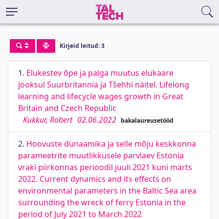
Kirjeid leitud: 3
1.
Elukestev õpe ja palga muutus elukaare
jooksul Suurbritannia ja Tšehhi näitel. Lifelong
learning and lifecycle wages growth in Great
Britain and Czech Republic
Kukkur, Robert
02.06.2022
bakalaureusetööd
2.
Hoovuste dünaamika ja selle mõju keskkonna
parameetrite muutlikkusele parvlaev Estonia
vraki piirkonnas perioodil juuli 2021 kuni märts
2022. Current dynamics and its effects on
environmental parameters in the Baltic Sea area
surrounding the wreck of ferry Estonia in the
period of July 2021 to March 2022