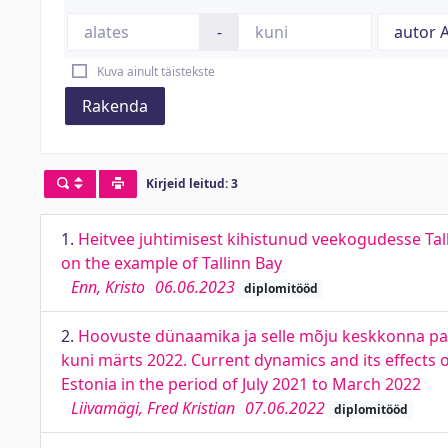
-
Kuva ainult täistekste
Rakenda
Kirjeid leitud: 3
1.
Heitvee juhtimisest kihistunud veekogudesse Tal
on the example of Tallinn Bay
Enn, Kristo
06.06.2023
diplomitööd
2.
Hoovuste dünaamika ja selle mõju keskkonna para
kuni märts 2022. Current dynamics and its effects 
Estonia in the period of July 2021 to March 2022
Liivamägi, Fred Kristian
07.06.2022
diplomitööd