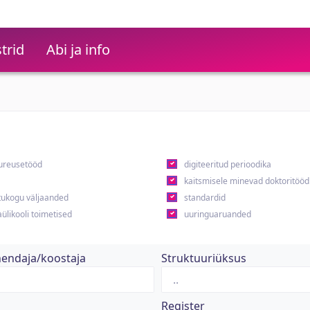
trid
Abi ja info
ureusetööd
digiteeritud perioodika
kaitsmisele minevad doktoritööd
ukogu väljaanded
standardid
ülikooli toimetised
uuringuaruanded
hendaja/koostaja
Struktuuriüksus
Register