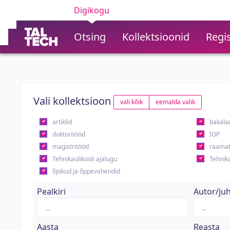
Digikogu
Otsing
Kollektsioonid
Regis
Vali kollektsioon
vali kõik
eemalda valik
artiklid
bakala
doktoritööd
IOP
magistritööd
raamat
Tehnikaülikooli ajalugu
Tehnika
õpikud ja õppevahendid
Pealkiri
Autor/ju
Aasta
Reasta