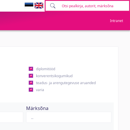
Intranet
diplomitööd
konverentsikogumikud
teadus- ja arengutegevuse aruanded
varia
Märksõna