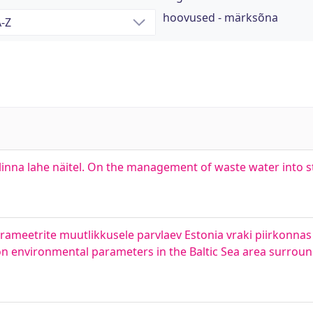
hoovused - märksõna
linna lahe näitel. On the management of waste water into st
meetrite muutlikkusele parvlaev Estonia vraki piirkonnas p
on environmental parameters in the Baltic Sea area surroun