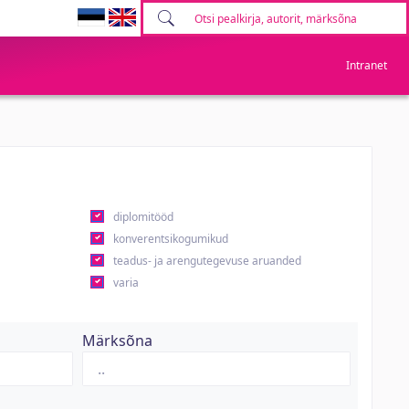
Intranet
diplomitööd
konverentsikogumikud
teadus- ja arengutegevuse aruanded
varia
Märksõna