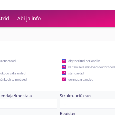
trid
Abi ja info
ureusetööd
digiteeritud perioodika
kaitsmisele minevad doktoritööd
ukogu väljaanded
standardid
ülikooli toimetised
uuringuaruanded
hendaja/koostaja
Struktuuriüksus
Register