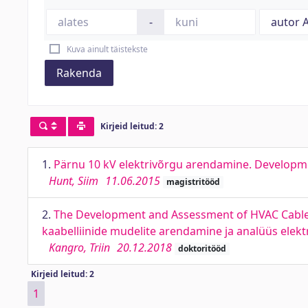
-
Kuva ainult täistekste
Rakenda
Kirjeid leitud: 2
1.
Pärnu 10 kV elektrivõrgu arendamine. Developm
Hunt, Siim
11.06.2015
magistritööd
2.
The Development and Assessment of HVAC Cable M
kaabelliinide mudelite arendamine ja analüüs elek
Kangro, Triin
20.12.2018
doktoritööd
Kirjeid leitud: 2
1