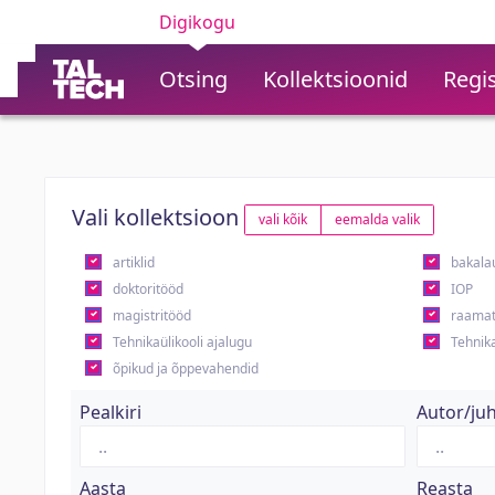
Digikogu
Otsing
Kollektsioonid
Regis
Vali kollektsioon
vali kõik
eemalda valik
artiklid
bakala
doktoritööd
IOP
magistritööd
raamat
Tehnikaülikooli ajalugu
Tehnika
õpikud ja õppevahendid
Pealkiri
Autor/ju
Aasta
Reasta