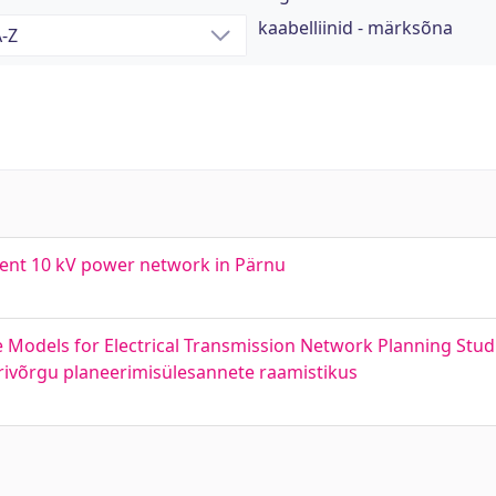
kaabelliinid - märksõna
ent 10 kV power network in Pärnu
odels for Electrical Transmission Network Planning Studi
trivõrgu planeerimisülesannete raamistikus