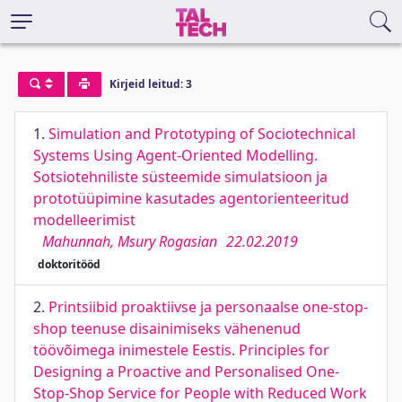
Kirjeid leitud: 3
1.
Simulation and Prototyping of Sociotechnical
Systems Using Agent-Oriented Modelling.
Sotsiotehniliste süsteemide simulatsioon ja
prototüüpimine kasutades agentorienteeritud
modelleerimist
Mahunnah, Msury Rogasian
22.02.2019
doktoritööd
2.
Printsiibid proaktiivse ja personaalse one-stop-
shop teenuse disainimiseks vähenenud
töövõimega inimestele Eestis. Principles for
Designing a Proactive and Personalised One-
Stop-Shop Service for People with Reduced Work