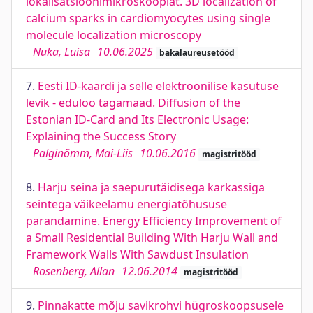
lokalisatsioonimikroskoopiat. 3D localization of
calcium sparks in cardiomyocytes using single
molecule localization microscopy
Nuka, Luisa
10.06.2025
bakalaureusetööd
7.
Eesti ID-kaardi ja selle elektroonilise kasutuse
levik - eduloo tagamaad. Diffusion of the
Estonian ID-Card and Its Electronic Usage:
Explaining the Success Story
Palginõmm, Mai-Liis
10.06.2016
magistritööd
8.
Harju seina ja saepurutäidisega karkassiga
seintega väikeelamu energiatõhususe
parandamine. Energy Efficiency Improvement of
a Small Residential Building With Harju Wall and
Framework Walls With Sawdust Insulation
Rosenberg, Allan
12.06.2014
magistritööd
9.
Pinnakatte mõju savikrohvi hügroskoopsusele