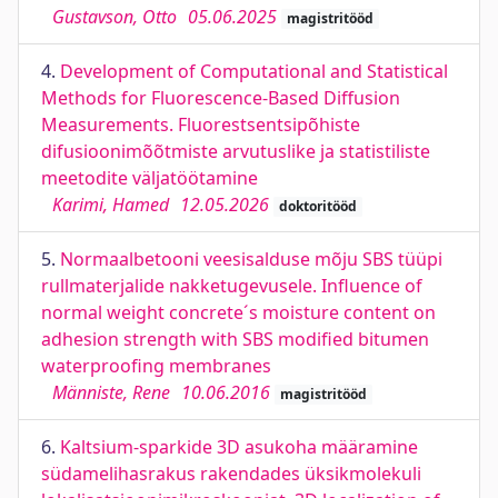
Gustavson, Otto
05.06.2025
magistritööd
4.
Development of Computational and Statistical
Methods for Fluorescence-Based Diffusion
Measurements. Fluorestsentsipõhiste
difusioonimõõtmiste arvutuslike ja statistiliste
meetodite väljatöötamine
Karimi, Hamed
12.05.2026
doktoritööd
5.
Normaalbetooni veesisalduse mõju SBS tüüpi
rullmaterjalide nakketugevusele. Influence of
normal weight concrete´s moisture content on
adhesion strength with SBS modified bitumen
waterproofing membranes
Männiste, Rene
10.06.2016
magistritööd
6.
Kaltsium-sparkide 3D asukoha määramine
südamelihasrakus rakendades üksikmolekuli