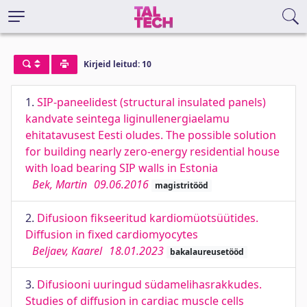
Kirjeid leitud: 10
1.
SIP-paneelidest (structural insulated panels)
kandvate seintega liginullenergiaelamu
ehitatavusest Eesti oludes. The possible solution
for building nearly zero-energy residential house
with load bearing SIP walls in Estonia
Bek, Martin
09.06.2016
magistritööd
2.
Difusioon fikseeritud kardiomüotsüütides.
Diffusion in fixed cardiomyocytes
Beljaev, Kaarel
18.01.2023
bakalaureusetööd
3.
Difusiooni uuringud südamelihasrakkudes.
Studies of diffusion in cardiac muscle cells