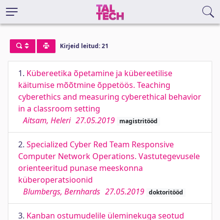
Kirjeid leitud: 21
1.
Kübereetika õpetamine ja kübereetilise
käitumise mõõtmine õppetöös. Teaching
cyberethics and measuring cyberethical behavior
in a classroom setting
Aitsam, Heleri
27.05.2019
magistritööd
2.
Specialized Cyber Red Team Responsive
Computer Network Operations. Vastutegevusele
orienteeritud punase meeskonna
küberoperatsioonid
Blumbergs, Bernhards
27.05.2019
doktoritööd
3.
Kanban ostumudelile üleminekuga seotud