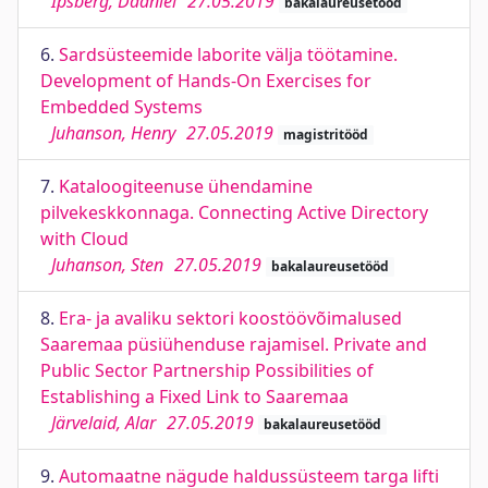
Ipsberg, Daaniel
27.05.2019
bakalaureusetööd
6.
Sardsüsteemide laborite välja töötamine.
Development of Hands-On Exercises for
Embedded Systems
Juhanson, Henry
27.05.2019
magistritööd
7.
Kataloogiteenuse ühendamine
pilvekeskkonnaga. Connecting Active Directory
with Cloud
Juhanson, Sten
27.05.2019
bakalaureusetööd
8.
Era- ja avaliku sektori koostöövõimalused
Saaremaa püsiühenduse rajamisel. Private and
Public Sector Partnership Possibilities of
Establishing a Fixed Link to Saaremaa
Järvelaid, Alar
27.05.2019
bakalaureusetööd
9.
Automaatne nägude haldussüsteem targa lifti