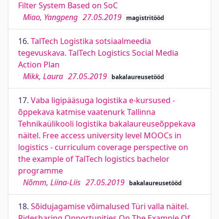
Filter System Based on SoC
Miao, Yangpeng
27.05.2019
magistritööd
16.
TalTech Logistika sotsiaalmeedia
tegevuskava. TalTech Logistics Social Media
Action Plan
Mikk, Laura
27.05.2019
bakalaureusetööd
17.
Vaba ligipääsuga logistika e-kursused -
õppekava katmise vaatenurk Tallinna
Tehnikaülikooli logistika bakalaureuseõppekava
näitel. Free access university level MOOCs in
logistics - curriculum coverage perspective on
the example of TalTech logistics bachelor
programme
Nõmm, Liina-Liis
27.05.2019
bakalaureusetööd
18.
Sõidujagamise võimalused Türi valla näitel.
Ridesharing Opportunities On The Example Of