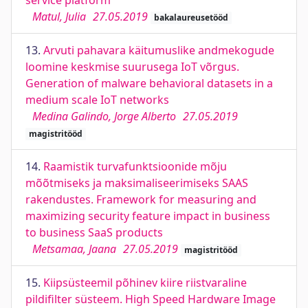
service platform
Matul, Julia
27.05.2019
bakalaureusetööd
13.
Arvuti pahavara käitumuslike andmekogude
loomine keskmise suurusega IoT võrgus.
Generation of malware behavioral datasets in a
medium scale IoT networks
Medina Galindo, Jorge Alberto
27.05.2019
magistritööd
14.
Raamistik turvafunktsioonide mõju
mõõtmiseks ja maksimaliseerimiseks SAAS
rakendustes. Framework for measuring and
maximizing security feature impact in business
to business SaaS products
Metsamaa, Jaana
27.05.2019
magistritööd
15.
Kiipsüsteemil põhinev kiire riistvaraline
pildifilter süsteem. High Speed Hardware Image