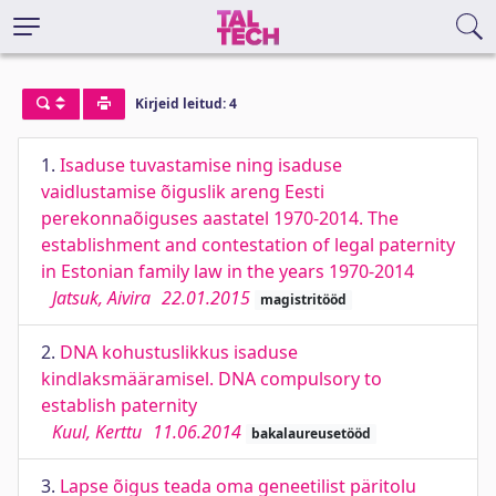
Kirjeid leitud: 4
1.
Isaduse tuvastamise ning isaduse
vaidlustamise õiguslik areng Eesti
perekonnaõiguses aastatel 1970-2014. The
establishment and contestation of legal paternity
in Estonian family law in the years 1970-2014
Jatsuk, Aivira
22.01.2015
magistritööd
2.
DNA kohustuslikkus isaduse
kindlaksmääramisel. DNA compulsory to
establish paternity
Kuul, Kerttu
11.06.2014
bakalaureusetööd
3.
Lapse õigus teada oma geneetilist päritolu