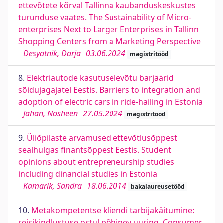
ettevõtete kõrval Tallinna kaubanduskeskustes
turunduse vaates. The Sustainability of Micro-
enterprises Next to Larger Enterprises in Tallinn
Shopping Centers from a Marketing Perspective
Desyatnik, Darja
03.06.2024
magistritööd
8.
Elektriautode kasutuselevõtu barjäärid
sõidujagajatel Eestis. Barriers to integration and
adoption of electric cars in ride-hailing in Estonia
Jahan, Nosheen
27.05.2024
magistritööd
9.
Üliõpilaste arvamused ettevõtlusõppest
sealhulgas finantsõppest Eestis. Student
opinions about entrepreneurship studies
including dinancial studies in Estonia
Kamarik, Sandra
18.06.2014
bakalaureusetööd
10.
Metakompetentse kliendi tarbijakäitumine:
reisikindlustuse ostul põhinev uuring. Consumer