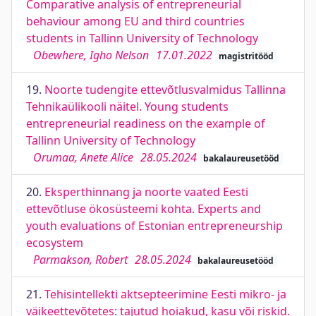
Comparative analysis of entrepreneurial
behaviour among EU and third countries
students in Tallinn University of Technology
Obewhere, Igho Nelson
17.01.2022
magistritööd
19.
Noorte tudengite ettevõtlusvalmidus Tallinna
Tehnikaülikooli näitel. Young students
entrepreneurial readiness on the example of
Tallinn University of Technology
Orumaa, Anete Alice
28.05.2024
bakalaureusetööd
20.
Eksperthinnang ja noorte vaated Eesti
ettevõtluse ökosüsteemi kohta. Experts and
youth evaluations of Estonian entrepreneurship
ecosystem
Parmakson, Robert
28.05.2024
bakalaureusetööd
21.
Tehisintellekti aktsepteerimine Eesti mikro- ja
väikeettevõtetes: tajutud hoiakud, kasu või riskid.