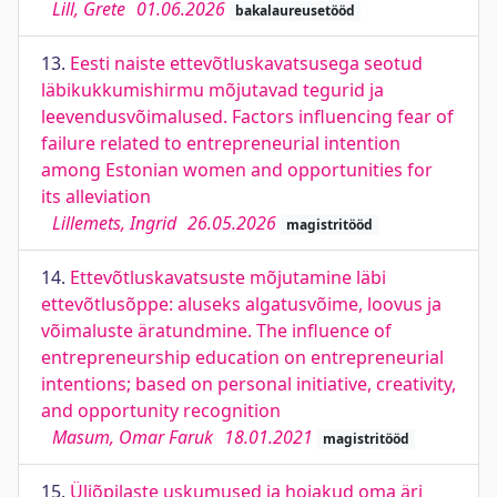
Lill, Grete
01.06.2026
bakalaureusetööd
13.
Eesti naiste ettevõtluskavatsusega seotud
läbikukkumishirmu mõjutavad tegurid ja
leevendusvõimalused. Factors influencing fear of
failure related to entrepreneurial intention
among Estonian women and opportunities for
its alleviation
Lillemets, Ingrid
26.05.2026
magistritööd
14.
Ettevõtluskavatsuste mõjutamine läbi
ettevõtlusõppe: aluseks algatusvõime, loovus ja
võimaluste äratundmine. The influence of
entrepreneurship education on entrepreneurial
intentions; based on personal initiative, creativity,
and opportunity recognition
Masum, Omar Faruk
18.01.2021
magistritööd
15.
Üliõpilaste uskumused ja hoiakud oma äri