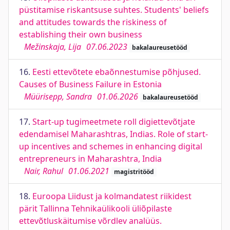
püstitamise riskantsuse suhtes. Students' beliefs
and attitudes towards the riskiness of
establishing their own business
Mežinskaja, Lija
07.06.2023
bakalaureusetööd
16.
Eesti ettevõtete ebaõnnestumise põhjused.
Causes of Business Failure in Estonia
Müürisepp, Sandra
01.06.2026
bakalaureusetööd
17.
Start-up tugimeetmete roll digiettevõtjate
edendamisel Maharashtras, Indias. Role of start-
up incentives and schemes in enhancing digital
entrepreneurs in Maharashtra, India
Nair, Rahul
01.06.2021
magistritööd
18.
Euroopa Liidust ja kolmandatest riikidest
pärit Tallinna Tehnikaülikooli üliõpilaste
ettevõtluskäitumise võrdlev analüüs.