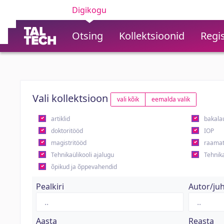
Digikogu
Otsing
Kollektsioonid
Regis
Vali kollektsioon
vali kõik
eemalda valik
artiklid
bakala
doktoritööd
IOP
magistritööd
raamat
Tehnikaülikooli ajalugu
Tehnika
õpikud ja õppevahendid
Pealkiri
Autor/ju
Aasta
Reasta