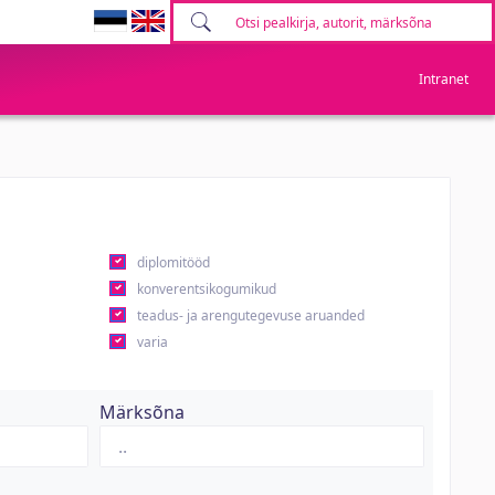
Intranet
diplomitööd
konverentsikogumikud
teadus- ja arengutegevuse aruanded
varia
Märksõna