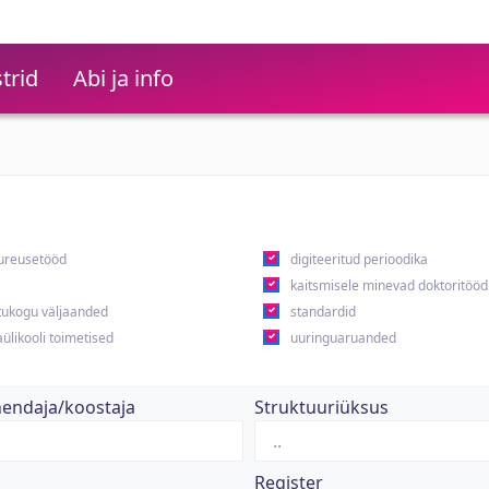
trid
Abi ja info
ureusetööd
digiteeritud perioodika
kaitsmisele minevad doktoritööd
ukogu väljaanded
standardid
ülikooli toimetised
uuringuaruanded
hendaja/koostaja
Struktuuriüksus
Register