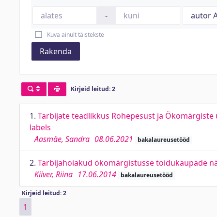
-
Kuva ainult täistekste
Rakenda
Kirjeid leitud: 2
1.
Tarbijate teadlikkus Rohepesust ja Ökomärgiste
labels
Aasmäe, Sandra
08.06.2021
bakalaureusetööd
2.
Tarbijahoiakud ökomärgistusse toidukaupade näi
Kiiver, Riina
17.06.2014
bakalaureusetööd
Kirjeid leitud: 2
1