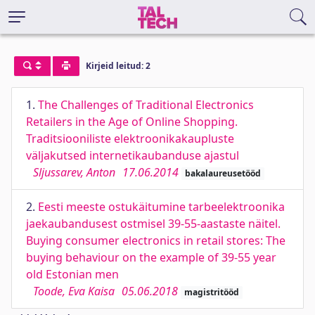
Kirjeid leitud: 2
1.
The Challenges of Traditional Electronics
Retailers in the Age of Online Shopping.
Traditsiooniliste elektroonikakaupluste
väljakutsed internetikaubanduse ajastul
Sljussarev, Anton
17.06.2014
bakalaureusetööd
2.
Eesti meeste ostukäitumine tarbeelektroonika
jaekaubandusest ostmisel 39-55-aastaste näitel.
Buying consumer electronics in retail stores: The
buying behaviour on the example of 39-55 year
old Estonian men
Toode, Eva Kaisa
05.06.2018
magistritööd