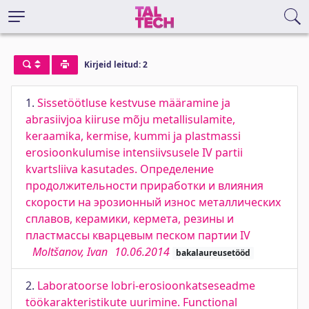
Kirjeid leitud: 2
1.
Sissetöötluse kestvuse määramine ja
abrasiivjoa kiiruse mõju metallisulamite,
keraamika, kermise, kummi ja plastmassi
erosioonkulumise intensiivsusele IV partii
kvartsliiva kasutades. Определение
продолжительности приработки и влияния
скорости на эрозионный износ металлических
сплавов, керамики, кермета, резины и
пластмассы кварцевым песком партии IV
Moltšanov, Ivan
10.06.2014
bakalaureusetööd
2.
Laboratoorse lobri-erosioonkatseseadme
töökarakteristikute uurimine. Functional