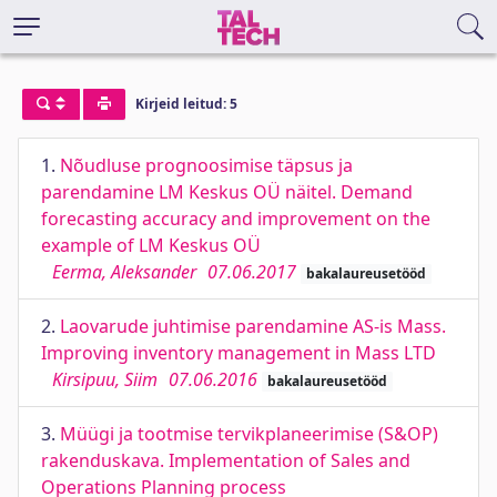
Kirjeid leitud: 5
1.
Nõudluse prognoosimise täpsus ja
parendamine LM Keskus OÜ näitel. Demand
forecasting accuracy and improvement on the
example of LM Keskus OÜ
Eerma, Aleksander
07.06.2017
bakalaureusetööd
2.
Laovarude juhtimise parendamine AS-is Mass.
Improving inventory management in Mass LTD
Kirsipuu, Siim
07.06.2016
bakalaureusetööd
3.
Müügi ja tootmise tervikplaneerimise (S&OP)
rakenduskava. Implementation of Sales and
Operations Planning process