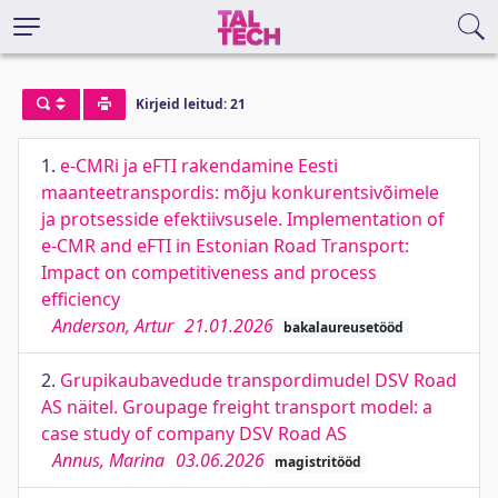
Kirjeid leitud: 21
1.
e-CMRi ja eFTI rakendamine Eesti
maanteetranspordis: mõju konkurentsivõimele
ja protsesside efektiivsusele. Implementation of
e-CMR and eFTI in Estonian Road Transport:
Impact on competitiveness and process
efficiency
Anderson, Artur
21.01.2026
bakalaureusetööd
2.
Grupikaubavedude transpordimudel DSV Road
AS näitel. Groupage freight transport model: a
case study of company DSV Road AS
Annus, Marina
03.06.2026
magistritööd