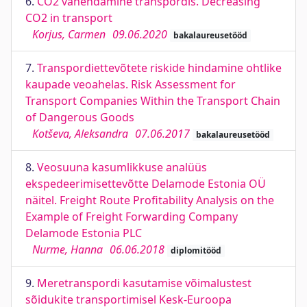
6.
CO2 vähendamine transpordis. Decreasing
CO2 in transport
Korjus, Carmen
09.06.2020
bakalaureusetööd
7.
Transpordiettevõtete riskide hindamine ohtlike
kaupade veoahelas. Risk Assessment for
Transport Companies Within the Transport Chain
of Dangerous Goods
Kotševa, Aleksandra
07.06.2017
bakalaureusetööd
8.
Veosuuna kasumlikkuse analüüs
ekspedeerimisettevõtte Delamode Estonia OÜ
näitel. Freight Route Profitability Analysis on the
Example of Freight Forwarding Company
Delamode Estonia PLC
Nurme, Hanna
06.06.2018
diplomitööd
9.
Meretranspordi kasutamise võimalustest
sõidukite transportimisel Kesk-Euroopa