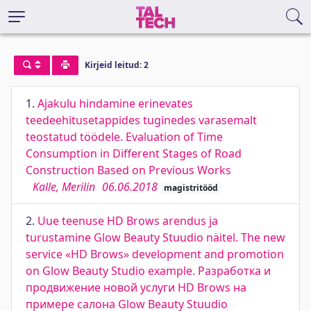
Kirjeid leitud: 2
1.
Ajakulu hindamine erinevates
teedeehitusetappides tuginedes varasemalt
teostatud töödele. Evaluation of Time
Consumption in Different Stages of Road
Construction Based on Previous Works
Kalle, Merilin
06.06.2018
magistritööd
2.
Uue teenuse HD Brows arendus ja
turustamine Glow Beauty Stuudio näitel. The new
service «HD Brows» development and promotion
on Glow Beauty Studio example. Рaзработка и
продвижение новой услуги HD Brows на
примере cалона Glow Beauty Stuudio