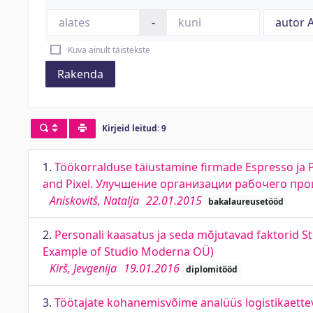
-
Kuva ainult täistekste
Rakenda
Kirjeid leitud: 9
1.
Töökorralduse täiustamine firmade Espresso ja P
and Pixel. Улучшение организации рабочего пр
Aniskovitš, Natalja
22.01.2015
bakalaureusetööd
2.
Personali kaasatus ja seda mõjutavad faktorid 
Example of Studio Moderna OÜ)
Kirš, Jevgenija
19.01.2016
diplomitööd
3.
Töötajate kohanemisvõime analüüs logistikaettevõ