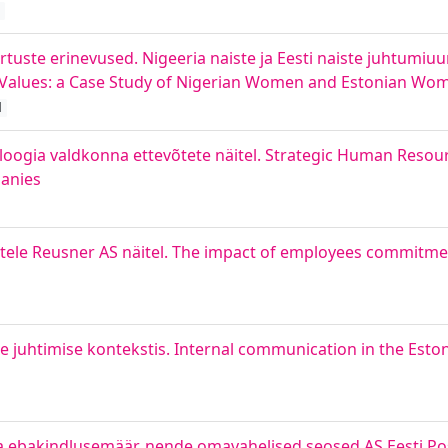
ärtuste erinevused. Nigeeria naiste ja Eesti naiste juhtumi
l Values: a Case Study of Nigerian Women and Estonian Wo
d
oloogia valdkonna ettevõtete näitel. Strategic Human Reso
panies
le Reusner AS näitel. The impact of employees commitm
uhtimise kontekstis. Internal communication in the Estoni
 ebakindlusemäär, nende omavahelised seosed AS Eesti Post