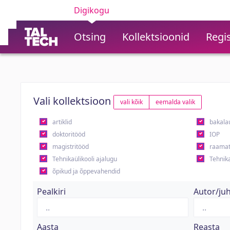
Digikogu
Otsing
Kollektsioonid
Regis
Vali kollektsioon
vali kõik
eemalda valik
artiklid
bakala
doktoritööd
IOP
magistritööd
raamat
Tehnikaülikooli ajalugu
Tehnika
õpikud ja õppevahendid
Pealkiri
Autor/ju
Aasta
Reasta