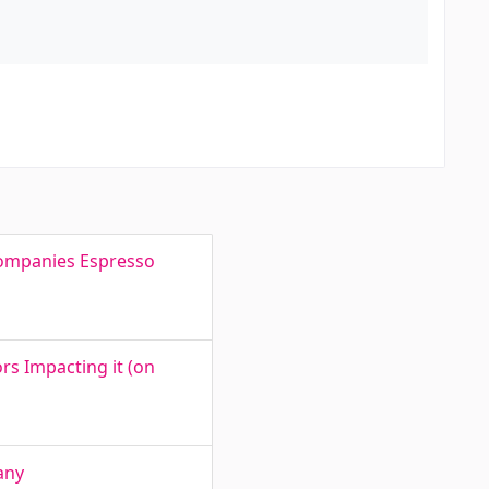
 companies Espresso
s Impacting it (on
any