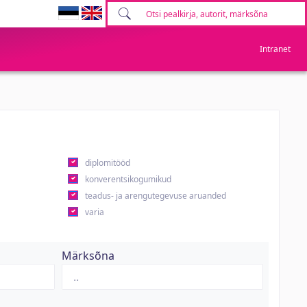
Intranet
diplomitööd
konverentsikogumikud
teadus- ja arengutegevuse aruanded
varia
Märksõna