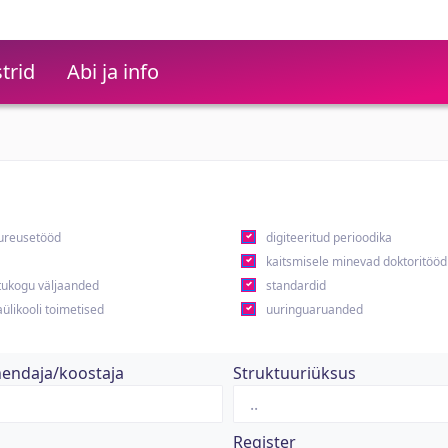
trid
Abi ja info
ureusetööd
digiteeritud perioodika
kaitsmisele minevad doktoritööd
ukogu väljaanded
standardid
ülikooli toimetised
uuringuaruanded
hendaja/koostaja
Struktuuriüksus
Register