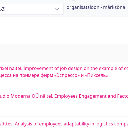
organisatsioon - märksõna
ixel näitel. Improvement of job design on the example of
оцесса на примере фирм «Эспрессо» и «Пиксель»
Studio Moderna OÜ näitel. Employees Engagement and Factor
ttes. Analysis of employees adaptability in logistics comp