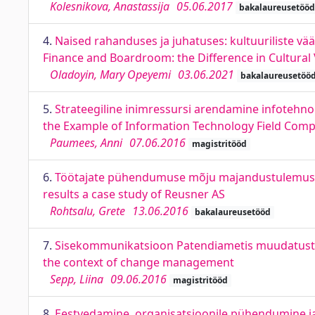
Kolesnikova, Anastassija
05.06.2017
bakalaureusetööd
4.
Naised rahanduses ja juhatuses: kultuuriliste vä
Finance and Boardroom: the Difference in Cultura
Oladoyin, Mary Opeyemi
03.06.2021
bakalaureusetöö
5.
Strateegiline inimressursi arendamine infotehn
the Example of Information Technology Field Com
Paumees, Anni
07.06.2016
magistritööd
6.
Töötajate pühendumuse mõju majandustulemuste
results a case study of Reusner AS
Rohtsalu, Grete
13.06.2016
bakalaureusetööd
7.
Sisekommunikatsioon Patendiametis muudatuste j
the context of change management
Sepp, Liina
09.06.2016
magistritööd
8.
Eestvedamine, organisatsioonile pühendumine ja