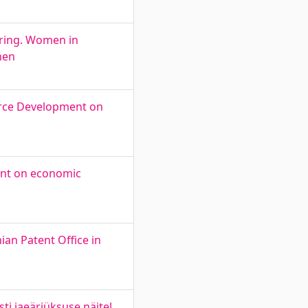
uuring. Women in
men
urce Development on
ent on economic
an Patent Office in
i jaeäriüksuse näitel.