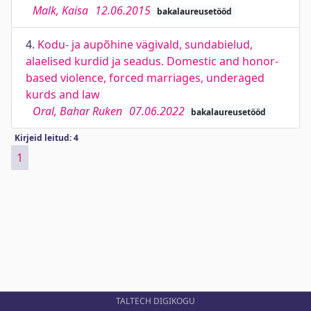
Malk, Kaisa
12.06.2015
bakalaureusetööd
4.
Kodu- ja aupõhine vägivald, sundabielud,
alaelised kurdid ja seadus. Domestic and honor-
based violence, forced marriages, underaged
kurds and law
Oral, Bahar Ruken
07.06.2022
bakalaureusetööd
Kirjeid leitud: 4
1
TALTECH DIGIKOGU