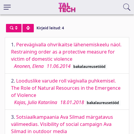
Kirjeid leitud: 4
1.
Perevägivalla ohvrikaitse lähenemiskeelu näol.
Restraining order as a protective measure for
victim of domestic violence
Anonen, Elena
11.06.2014
bakalaureusetööd
2.
Looduslike varude roll vägivalla puhkemisel.
The Role of Natural Resources in the Emergence
of Violence
Kajas, Julia Katariina
18.01.2018
bakalaureusetööd
3.
Sotsiaalkampaania Ava Silmad märgatavus
välimeedias. Visibility of social campaign Ava
Silmad in outdoor media