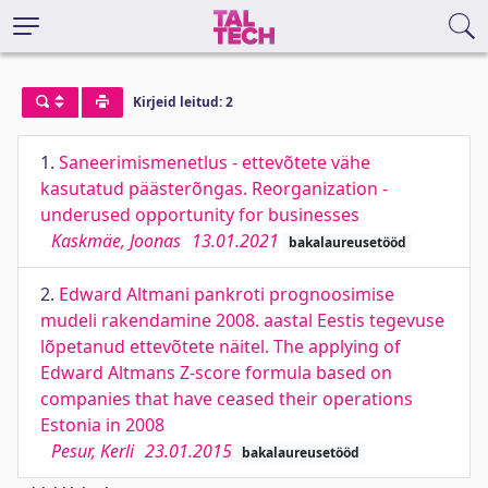
Kirjeid leitud: 2
1.
Saneerimismenetlus - ettevõtete vähe
kasutatud päästerõngas. Reorganization -
underused opportunity for businesses
Kaskmäe, Joonas
13.01.2021
bakalaureusetööd
2.
Edward Altmani pankroti prognoosimise
mudeli rakendamine 2008. aastal Eestis tegevuse
lõpetanud ettevõtete näitel. The applying of
Edward Altmans Z-score formula based on
companies that have ceased their operations
Estonia in 2008
Pesur, Kerli
23.01.2015
bakalaureusetööd