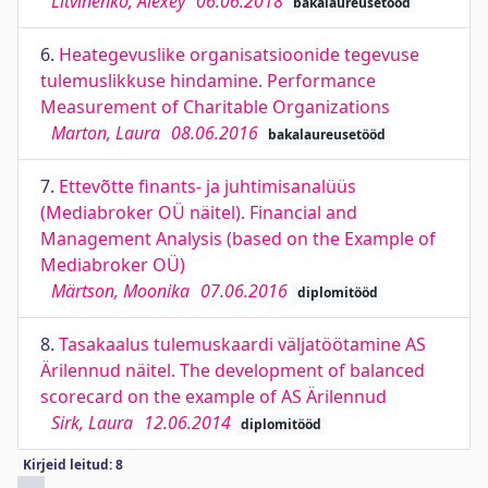
Litvinenko, Alexey
06.06.2018
bakalaureusetööd
6.
Heategevuslike organisatsioonide tegevuse
tulemuslikkuse hindamine. Performance
Measurement of Charitable Organizations
Marton, Laura
08.06.2016
bakalaureusetööd
7.
Ettevõtte finants- ja juhtimisanalüüs
(Mediabroker OÜ näitel). Financial and
Management Analysis (based on the Example of
Mediabroker OÜ)
Märtson, Moonika
07.06.2016
diplomitööd
8.
Tasakaalus tulemuskaardi väljatöötamine AS
Ärilennud näitel. The development of balanced
scorecard on the example of AS Ärilennud
Sirk, Laura
12.06.2014
diplomitööd
Kirjeid leitud: 8