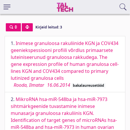
Kirjeid leitud: 3
1.
Inimese granuloosa rakuliinide KGN ja COV434
geeniekspessiooni profiili võrdlus primaarsete
luteiniseerunud granuloosa rakkudega. The
gene expression profile of human granulosa cell-
lines KGN and COV434 compared to primary
lutinized granulosa cells
Rooda, Ilmatar
16.06.2014
bakalaureusetööd
2.
MikroRNA hsa-miR-548ba ja hsa-miR-7973
sihtmärkgeenide tuvastamine inimese
munasarja granuloosa rakuliinis KGN.
Identification of target genes of microRNAs hsa-
miR-548ba and hsa-miR-7973 in human ovarian