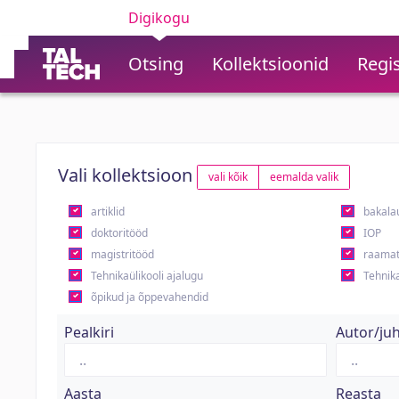
Digikogu
Otsing
Kollektsioonid
Regis
Vali kollektsioon
vali kõik
eemalda valik
artiklid
bakala
doktoritööd
IOP
magistritööd
raamat
Tehnikaülikooli ajalugu
Tehnika
õpikud ja õppevahendid
Pealkiri
Autor/ju
Aasta
Reasta