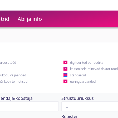
trid
Abi ja info
ureusetööd
digiteeritud perioodika
kaitsmisele minevad doktoritööd
ukogu väljaanded
standardid
ülikooli toimetised
uuringuaruanded
hendaja/koostaja
Struktuuriüksus
Register