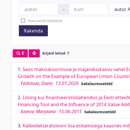
-
Kuva ainult täistekste
Rakenda
Kirjeid leitud: 7
1.
Seos maksukoormuse ja majanduskasvu vahel Euro
Growth on the Example of European Union Countr
Fedotova, Dana
13.01.2026
bakalaureusetööd
2.
Liising kui finantseerimislahendus ja Eesti ett
Financing Tool and the Influence of 2014 Value A
Ivanov, Marjaana
15.06.2015
bakalaureusetööd
3.
Käibedeklaratsiooni lisa esitamisega kaasnev mõ