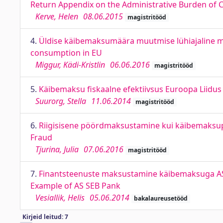
Return Appendix on the Administrative Burden of
Kerve, Helen
08.06.2015
magistritööd
4.
Üldise käibemaksumäära muutmise lühiajaline mõj
consumption in EU
Miggur, Kädi-Kristlin
06.06.2016
magistritööd
5.
Käibemaksu fiskaalne efektiivsus Euroopa Liidus j
Suurorg, Stella
11.06.2014
magistritööd
6.
Riigisisene pöördmaksustamine kui käibemaksup
Fraud
Tjurina, Julia
07.06.2016
magistritööd
7.
Finantsteenuste maksustamine käibemaksuga AS S
Example of AS SEB Pank
Vesiallik, Helis
05.06.2014
bakalaureusetööd
Kirjeid leitud: 7