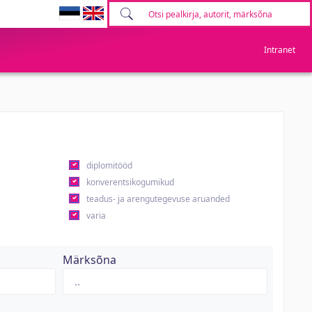
Intranet
diplomitööd
konverentsikogumikud
teadus- ja arengutegevuse aruanded
varia
Märksõna