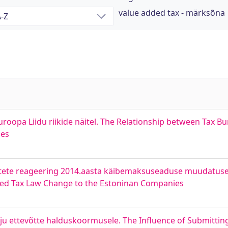
value added tax - märksõna
opa Liidu riikide näitel. The Relationship between Tax 
ies
evõtete reageering 2014.aasta käibemaksuseaduse muudatusel
dded Tax Law Change to the Estoninan Companies
ju ettevõtte halduskoormusele. The Influence of Submittin