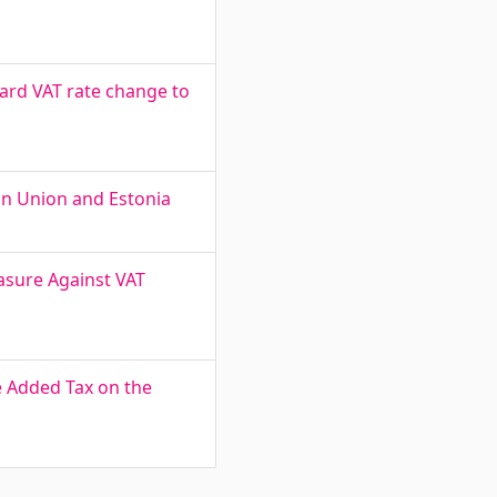
ard VAT rate change to
ean Union and Estonia
asure Against VAT
e Added Tax on the