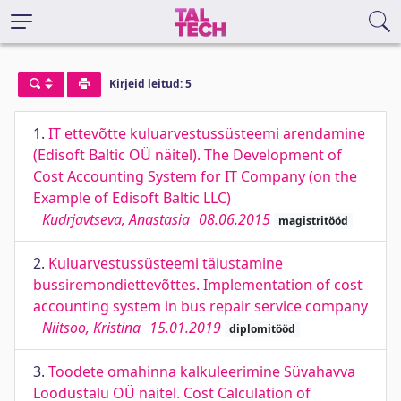
Kirjeid leitud: 5
1.
IT ettevõtte kuluarvestussüsteemi arendamine
(Edisoft Baltic OÜ näitel). The Development of
Cost Accounting System for IT Company (on the
Example of Edisoft Baltic LLC)
Kudrjavtseva, Anastasia
08.06.2015
magistritööd
2.
Kuluarvestussüsteemi täiustamine
bussiremondiettevõttes. Implementation of cost
accounting system in bus repair service company
Niitsoo, Kristina
15.01.2019
diplomitööd
3.
Toodete omahinna kalkuleerimine Süvahavva
Loodustalu OÜ näitel. Cost Calculation of