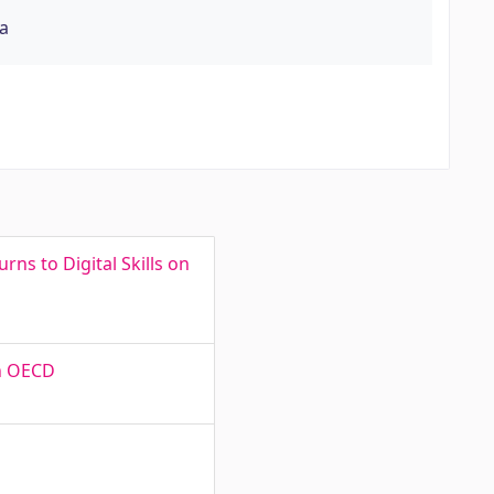
a
ns to Digital Skills on
in OECD