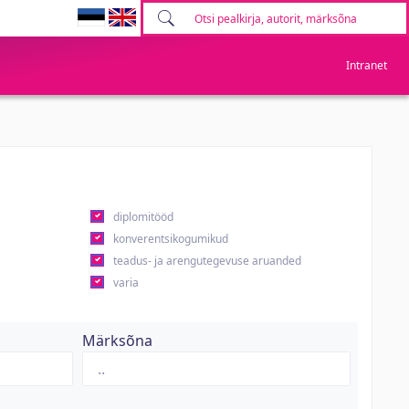
Intranet
diplomitööd
konverentsikogumikud
teadus- ja arengutegevuse aruanded
varia
Märksõna