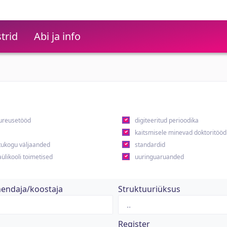
trid
Abi ja info
ureusetööd
digiteeritud perioodika
kaitsmisele minevad doktoritööd
ukogu väljaanded
standardid
ülikooli toimetised
uuringuaruanded
hendaja/koostaja
Struktuuriüksus
Register