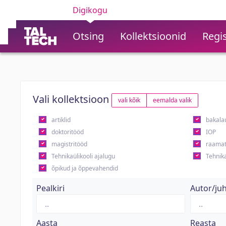
Digikogu
Otsing
Kollektsioonid
Regis
Vali kollektsioon
vali kõik
eemalda valik
artiklid
bakala
doktoritööd
IOP
magistritööd
raamat
Tehnikaülikooli ajalugu
Tehnika
õpikud ja õppevahendid
Pealkiri
Autor/ju
Aasta
Reasta