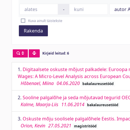
-
Kuva ainult täistekste
Rakenda
Kirjeid leitud: 6
1.
Digitaalsete oskuste mõjust palkadele: Euroopa 
Wages: A Micro-Level Analysis across European Co
Hõbenael, Miina
04.06.2020
bakalaureusetööd
2.
Sooline palgalõhe ja seda mõjutavad tegurid OE
Kalme, Maarja-Liis
11.06.2014
bakalaureusetööd
3.
Oskuste mõju soolisele palgalõhele Eestis. Impac
Orion, Kevin
27.05.2021
magistritööd