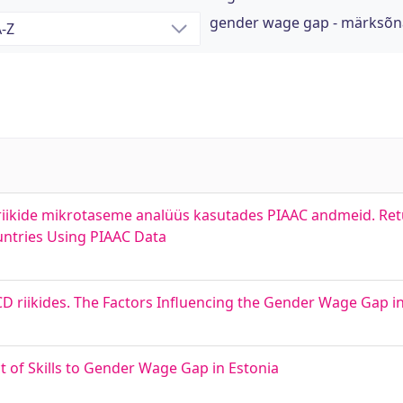
gender wage gap - märksõn
riikide mikrotaseme analüüs kasutades PIAAC andmeid. Retur
untries Using PIAAC Data
CD riikides. The Factors Influencing the Gender Wage Gap 
t of Skills to Gender Wage Gap in Estonia