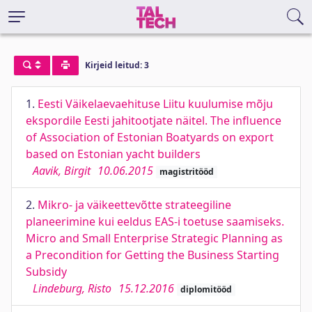
Kirjeid leitud: 3
1.
Eesti Väikelaevaehituse Liitu kuulumise mõju
ekspordile Eesti jahitootjate näitel. The influence
of Association of Estonian Boatyards on export
based on Estonian yacht builders
Aavik, Birgit
10.06.2015
magistritööd
2.
Mikro- ja väikeettevõtte strateegiline
planeerimine kui eeldus EAS-i toetuse saamiseks.
Micro and Small Enterprise Strategic Planning as
a Precondition for Getting the Business Starting
Subsidy
Lindeburg, Risto
15.12.2016
diplomitööd