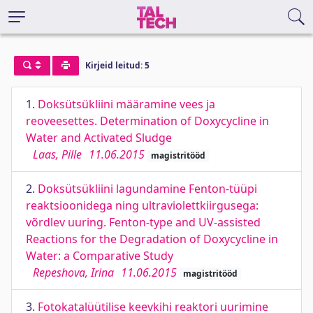
Kirjeid leitud: 5
1.
Doksütsükliini määramine vees ja
reoveesettes. Determination of Doxycycline in
Water and Activated Sludge
Laas, Pille
11.06.2015
magistritööd
2.
Doksütsükliini lagundamine Fenton-tüüpi
reaktsioonidega ning ultraviolettkiirgusega:
võrdlev uuring. Fenton-type and UV-assisted
Reactions for the Degradation of Doxycycline in
Water: a Comparative Study
Repeshova, Irina
11.06.2015
magistritööd
3.
Fotokatalüütilise keevkihi reaktori uurimine