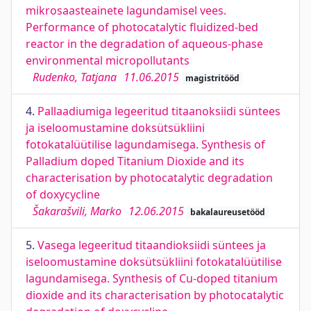
mikrosaasteainete lagundamisel vees.
Performance of photocatalytic fluidized-bed
reactor in the degradation of aqueous-phase
environmental micropollutants
Rudenko, Tatjana
11.06.2015
magistritööd
4.
Pallaadiumiga legeeritud titaanoksiidi süntees
ja iseloomustamine doksütsükliini
fotokatalüütilise lagundamisega. Synthesis of
Palladium doped Titanium Dioxide and its
characterisation by photocatalytic degradation
of doxycycline
Šakarašvili, Marko
12.06.2015
bakalaureusetööd
5.
Vasega legeeritud titaandioksiidi süntees ja
iseloomustamine doksütsükliini fotokatalüütilise
lagundamisega. Synthesis of Cu-doped titanium
dioxide and its characterisation by photocatalytic