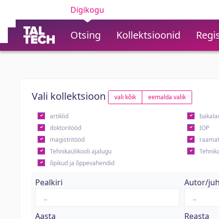
Digikogu
Otsing
Kollektsioonid
Regis
Vali kollektsioon
vali kõik
eemalda valik
artiklid
bakala
doktoritööd
IOP
magistritööd
raamat
Tehnikaülikooli ajalugu
Tehnika
õpikud ja õppevahendid
Pealkiri
Autor/ju
Aasta
Reasta