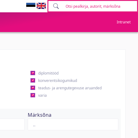
Intranet
diplomitööd
konverentsikogumikud
teadus- ja arengutegevuse aruanded
varia
Märksõna