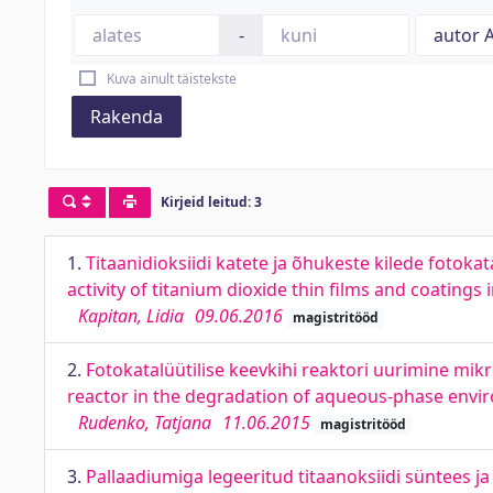
-
Kuva ainult täistekste
Rakenda
Kirjeid leitud: 3
1.
Titaanidioksiidi katete ja õhukeste kilede fotoka
activity of titanium dioxide thin films and coatings
Kapitan, Lidia
09.06.2016
magistritööd
2.
Fotokatalüütilise keevkihi reaktori uurimine mik
reactor in the degradation of aqueous-phase envi
Rudenko, Tatjana
11.06.2015
magistritööd
3.
Pallaadiumiga legeeritud titaanoksiidi süntees j