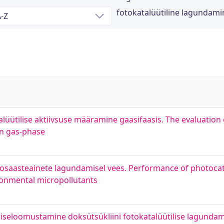
fotokatalüütiline lagundam
talüütilise aktiivsuse määramine gaasifaasis. The evaluation 
 in gas-phase
rosaasteainete lagundamisel vees. Performance of photocata
ronmental micropollutants
a iseloomustamine doksütsükliini fotokatalüütilise lagundam