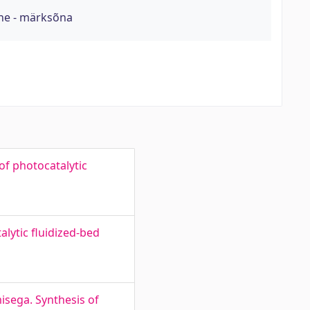
ine - märksõna
of photocatalytic
lytic fluidized-bed
isega. Synthesis of