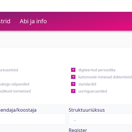
trid
Abi ja info
ureusetööd
digiteeritud perioodika
kaitsmisele minevad doktoritööd
ukogu väljaanded
standardid
ülikooli toimetised
uuringuaruanded
hendaja/koostaja
Struktuuriüksus
Register