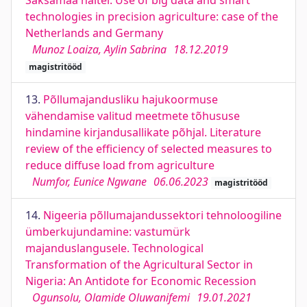
Saksamaa näitel. Use of big data and smart
technologies in precision agriculture: case of the
Netherlands and Germany
Munoz Loaiza, Aylin Sabrina
18.12.2019
magistritööd
13.
Põllumajandusliku hajukoormuse
vähendamise valitud meetmete tõhususe
hindamine kirjandusallikate põhjal. Literature
review of the efficiency of selected measures to
reduce diffuse load from agriculture
Numfor, Eunice Ngwane
06.06.2023
magistritööd
14.
Nigeeria põllumajandussektori tehnoloogiline
ümberkujundamine: vastumürk
majanduslangusele. Technological
Transformation of the Agricultural Sector in
Nigeria: An Antidote for Economic Recession
Ogunsolu, Olamide Oluwanifemi
19.01.2021