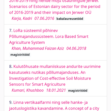
2016-2019 ning nende mõju osaühingule Jerwer.
Scenarios of Estonian dairy sector for the period
of 2016-2019 and their impact on Jerwer OÜ
Karja, Kadri
07.06.2016
bakalaureusetööd
7.
LoRa süsteemil põhinev
Põllumajandussüsteem. Lora Based Smart
Agriculture System
Khan, Muhammad Faizan Aziz
04.06.2018
magistritööd
8.
Kulutõhusate mullaniiskuse andurite uurimine
kasutuseks nutikas põllumajanduses. An
Investigation of Cost-effective Soil Moisture
Sensors for Smart Agriculture
Kumari, Khushboo
18.01.2021
magistritööd
9.
Linna vertikaalfarmi ning selle hanke- ja
jaotuslogistika kavandamine. A concept of a city