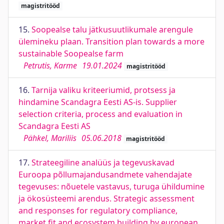
magistritööd
15.
Soopealse talu jätkusuutlikumale arengule
ülemineku plaan. Transition plan towards a more
sustainable Soopealse farm
Petrutis, Karme
19.01.2024
magistritööd
16.
Tarnija valiku kriteeriumid, protsess ja
hindamine Scandagra Eesti AS-is. Supplier
selection criteria, process and evaluation in
Scandagra Eesti AS
Pähkel, Mariliis
05.06.2018
magistritööd
17.
Strateegiline analüüs ja tegevuskavad
Euroopa põllumajandusandmete vahendajate
tegevuses: nõuetele vastavus, turuga ühildumine
ja ökosüsteemi arendus. Strategic assessment
and responses for regulatory compliance,
market fit and ecosystem building by european