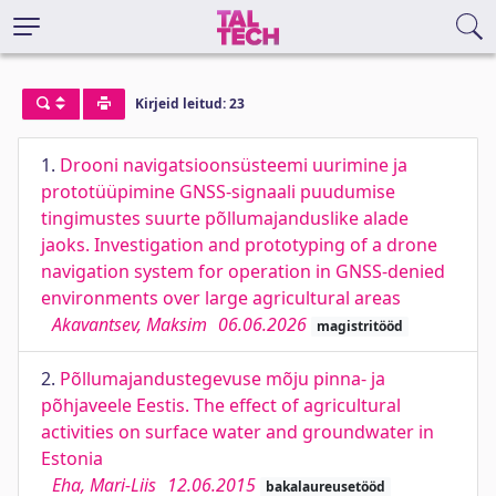
Kirjeid leitud: 23
1.
Drooni navigatsioonsüsteemi uurimine ja
prototüüpimine GNSS-signaali puudumise
tingimustes suurte põllumajanduslike alade
jaoks. Investigation and prototyping of a drone
navigation system for operation in GNSS-denied
environments over large agricultural areas
Akavantsev, Maksim
06.06.2026
magistritööd
2.
Põllumajandustegevuse mõju pinna- ja
põhjaveele Eestis. The effect of agricultural
activities on surface water and groundwater in
Estonia
Eha, Mari-Liis
12.06.2015
bakalaureusetööd