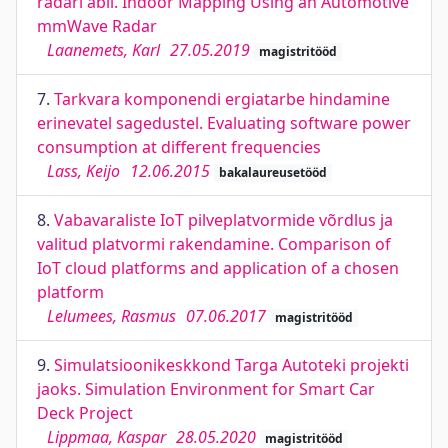
radari abil. Indoor Mapping Using an Automotive
mmWave Radar
Laanemets, Karl
27.05.2019
magistritööd
7.
Tarkvara komponendi ergiatarbe hindamine
erinevatel sagedustel. Evaluating software power
consumption at different frequencies
Lass, Keijo
12.06.2015
bakalaureusetööd
8.
Vabavaraliste IoT pilveplatvormide võrdlus ja
valitud platvormi rakendamine. Comparison of
IoT cloud platforms and application of a chosen
platform
Lelumees, Rasmus
07.06.2017
magistritööd
9.
Simulatsioonikeskkond Targa Autoteki projekti
jaoks. Simulation Environment for Smart Car
Deck Project
Lippmaa, Kaspar
28.05.2020
magistritööd