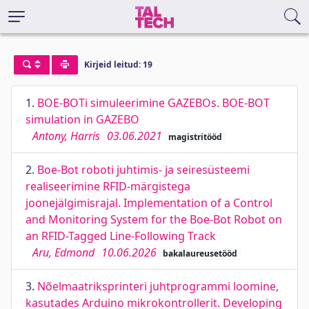
Kirjeid leitud: 19
1.
BOE-BOTi simuleerimine GAZEBOs. BOE-BOT
simulation in GAZEBO
Antony, Harris
03.06.2021
magistritööd
2.
Boe-Bot roboti juhtimis- ja seiresüsteemi
realiseerimine RFID-märgistega
joonejälgimisrajal. Implementation of a Control
and Monitoring System for the Boe-Bot Robot on
an RFID-Tagged Line-Following Track
Aru, Edmond
10.06.2026
bakalaureusetööd
3.
Nõelmaatriksprinteri juhtprogrammi loomine,
kasutades Arduino mikrokontrollerit. Developing