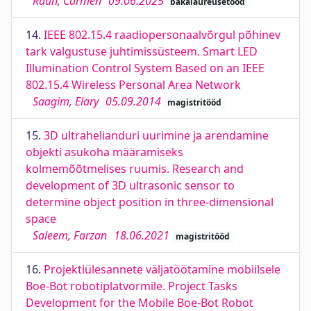
Raun, Carmen
09.06.2025
bakalaureusetööd
14.
IEEE 802.15.4 raadiopersonaalvõrgul põhinev
tark valgustuse juhtimissüsteem. Smart LED
Illumination Control System Based on an IEEE
802.15.4 Wireless Personal Area Network
Saagim, Elary
05.09.2014
magistritööd
15.
3D ultrahelianduri uurimine ja arendamine
objekti asukoha määramiseks
kolmemõõtmelises ruumis. Research and
development of 3D ultrasonic sensor to
determine object position in three-dimensional
space
Saleem, Farzan
18.06.2021
magistritööd
16.
Projektiülesannete väljatöötamine mobiilsele
Boe-Bot robotiplatvormile. Project Tasks
Development for the Mobile Boe-Bot Robot