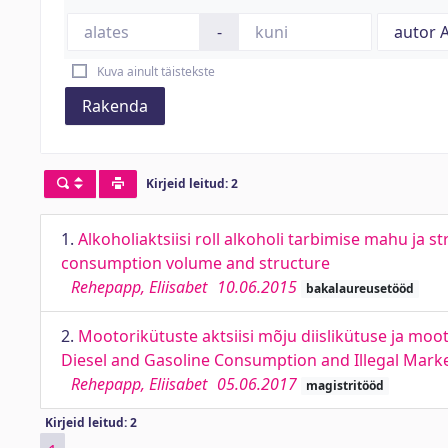
-
Kuva ainult täistekste
Rakenda
Kirjeid leitud: 2
1.
Alkoholiaktsiisi roll alkoholi tarbimise mahu ja s
consumption volume and structure
Rehepapp, Eliisabet
10.06.2015
bakalaureusetööd
2.
Mootorikütuste aktsiisi mõju diislikütuse ja moot
Diesel and Gasoline Consumption and Illegal Marke
Rehepapp, Eliisabet
05.06.2017
magistritööd
Kirjeid leitud: 2