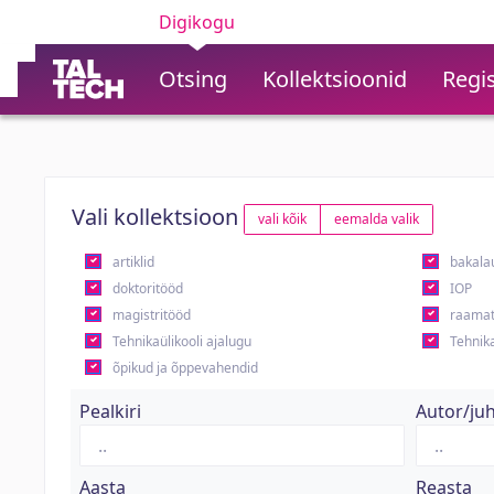
Digikogu
Otsing
Kollektsioonid
Regis
Vali kollektsioon
vali kõik
eemalda valik
artiklid
bakala
doktoritööd
IOP
magistritööd
raamat
Tehnikaülikooli ajalugu
Tehnika
õpikud ja õppevahendid
Pealkiri
Autor/ju
Aasta
Reasta