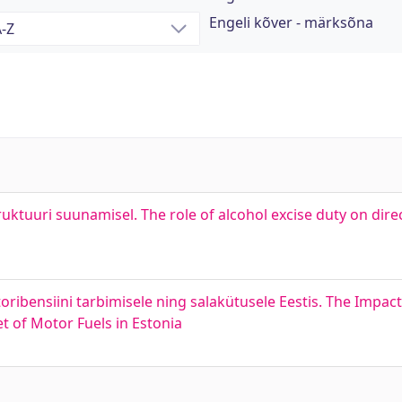
Engeli kõver - märksõna
truktuuri suunamisel. The role of alcohol excise duty on dire
oribensiini tarbimisele ning salakütusele Eestis. The Impact
t of Motor Fuels in Estonia