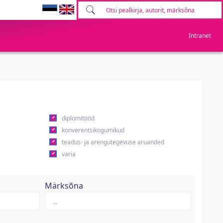
Intranet
diplomitööd
konverentsikogumikud
teadus- ja arengutegevuse aruanded
varia
Märksõna