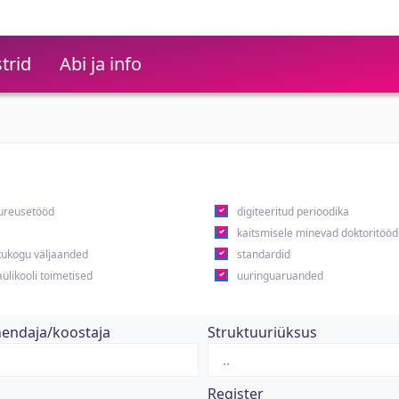
trid
Abi ja info
ureusetööd
digiteeritud perioodika
kaitsmisele minevad doktoritööd
ukogu väljaanded
standardid
ülikooli toimetised
uuringuaruanded
hendaja/koostaja
Struktuuriüksus
Register