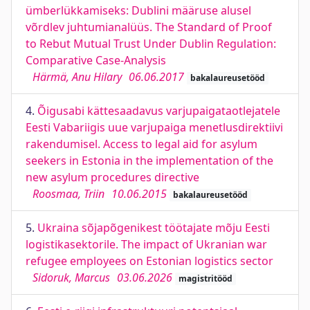
ümberlükkamiseks: Dublini määruse alusel
võrdlev juhtumianalüüs. The Standard of Proof
to Rebut Mutual Trust Under Dublin Regulation:
Comparative Case-Analysis
Härmä, Anu Hilary
06.06.2017
bakalaureusetööd
4.
Õigusabi kättesaadavus varjupaigataotlejatele
Eesti Vabariigis uue varjupaiga menetlusdirektiivi
rakendumisel. Access to legal aid for asylum
seekers in Estonia in the implementation of the
new asylum procedures directive
Roosmaa, Triin
10.06.2015
bakalaureusetööd
5.
Ukraina sõjapõgenikest töötajate mõju Eesti
logistikasektorile. The impact of Ukranian war
refugee employees on Estonian logistics sector
Sidoruk, Marcus
03.06.2026
magistritööd