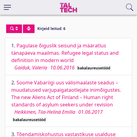
Kirjeid leitud: 6
1.
Pagulase õiguslik seisund ja määratlus
tänapäeva maailmas. Refugee legal status and
definition in modern world
Gaiduk, Valeria
10.06.2016
bakalaureusetööd
2.
Soome Vabariigi uus välismaalaste seadus –
muudatused varjupaigataotlejate inimõigustes.
The new Aliens Act of Finland – Human right
standards of asylum seekers under revision
Heikkinen, Tiia-Helinä Emilia
01.06.2017
bakalaureusetööd
3.
Tõendamiskohustus vastastikuse usalduse