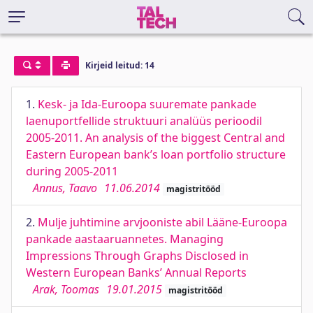
Kirjeid leitud: 14
1.
Kesk- ja Ida-Euroopa suuremate pankade
laenuportfellide struktuuri analüüs perioodil
2005-2011. An analysis of the biggest Central and
Eastern European bank’s loan portfolio structure
during 2005-2011
Annus, Taavo
11.06.2014
magistritööd
2.
Mulje juhtimine arvjooniste abil Lääne-Euroopa
pankade aastaaruannetes. Managing
Impressions Through Graphs Disclosed in
Western European Banks’ Annual Reports
Arak, Toomas
19.01.2015
magistritööd