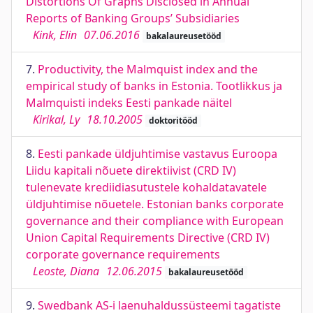
Distortions Of Graphs Disclosed in Annual
Reports of Banking Groups’ Subsidiaries
Kink, Elin
07.06.2016
bakalaureusetööd
7.
Productivity, the Malmquist index and the
empirical study of banks in Estonia. Tootlikkus ja
Malmquisti indeks Eesti pankade näitel
Kirikal, Ly
18.10.2005
doktoritööd
8.
Eesti pankade üldjuhtimise vastavus Euroopa
Liidu kapitali nõuete direktiivist (CRD IV)
tulenevate krediidiasutustele kohaldatavatele
üldjuhtimise nõuetele. Estonian banks corporate
governance and their compliance with European
Union Capital Requirements Directive (CRD IV)
corporate governance requirements
Leoste, Diana
12.06.2015
bakalaureusetööd
9.
Swedbank AS-i laenuhaldussüsteemi tagatiste