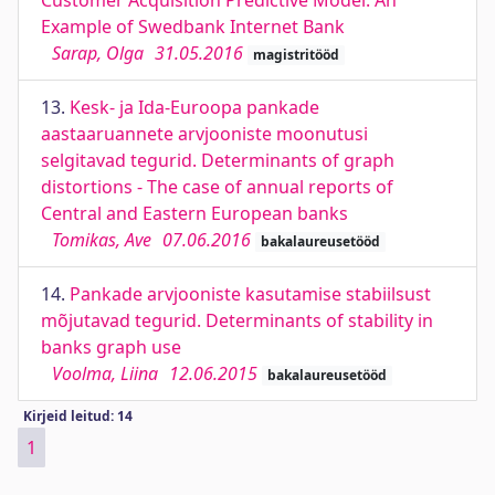
Customer Acquisition Predictive Model: An
Example of Swedbank Internet Bank
Sarap, Olga
31.05.2016
magistritööd
13.
Kesk- ja Ida-Euroopa pankade
aastaaruannete arvjooniste moonutusi
selgitavad tegurid. Determinants of graph
distortions - The case of annual reports of
Central and Eastern European banks
Tomikas, Ave
07.06.2016
bakalaureusetööd
14.
Pankade arvjooniste kasutamise stabiilsust
mõjutavad tegurid. Determinants of stability in
banks graph use
Voolma, Liina
12.06.2015
bakalaureusetööd
Kirjeid leitud: 14
1