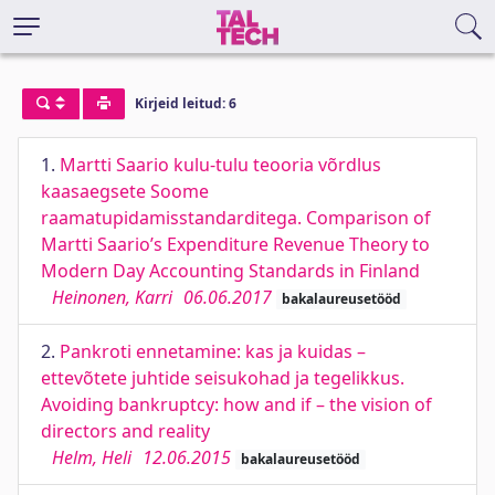
Kirjeid leitud: 6
1.
Martti Saario kulu-tulu teooria võrdlus
kaasaegsete Soome
raamatupidamisstandarditega. Comparison of
Martti Saario’s Expenditure Revenue Theory to
Modern Day Accounting Standards in Finland
Heinonen, Karri
06.06.2017
bakalaureusetööd
2.
Pankroti ennetamine: kas ja kuidas –
ettevõtete juhtide seisukohad ja tegelikkus.
Avoiding bankruptcy: how and if – the vision of
directors and reality
Helm, Heli
12.06.2015
bakalaureusetööd