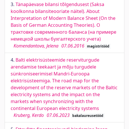
3.
Tänapäevase bilansi tõlgendusest (Saksa
koolkonna bilansiteooriate näitel). About
Interpretation of Modern Balance Sheet (On the
Basis of German Accounting Theories). О
трактовке современного баланса (на примере
немецкой школы бухгалтерского учета)
Komendantova, Jelena
07.06.2016
magistritööd
4.
Balti elektrisüsteemide reserviturgude
arendamise teekaart ja mõju turgudele
sünkroniseerimisel Mandri-Euroopa
elektrisüsteemiga. The road map for the
development of the reserve markets of the Baltic
electricity systems and the impact on the
markets when synchronizing with the
continental European electricity systems
Kruberg, Kerdo
07.06.2023
bakalaureusetööd