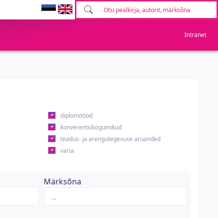
Intranet
diplomitööd
konverentsikogumikud
teadus- ja arengutegevuse aruanded
varia
Märksõna