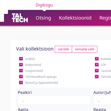
Digikogu
Otsing
Kollektsioonid
Regis
Vali kollektsioon
vali kõik
eemalda valik
artiklid
bakala
doktoritööd
IOP
magistritööd
raamat
Tehnikaülikooli ajalugu
Tehnika
õpikud ja õppevahendid
Pealkiri
Autor/ju
Aasta
Reasta