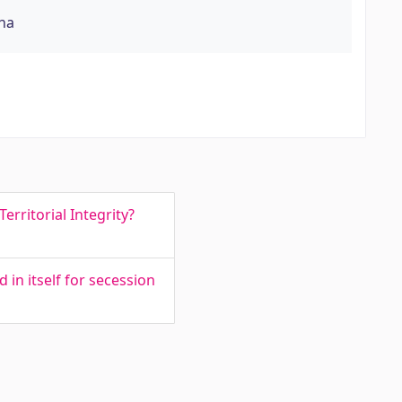
õna
erritorial Integrity?
in itself for secession