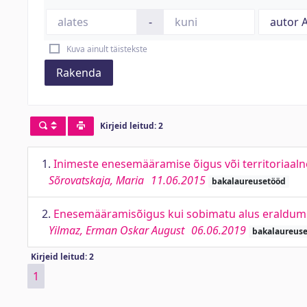
-
Kuva ainult täistekste
Rakenda
Kirjeid leitud: 2
1.
Inimeste enesemääramise õigus või territoriaalne 
Sõrovatskaja, Maria
11.06.2015
bakalaureusetööd
2.
Enesemääramisõigus kui sobimatu alus eraldumisek
Yilmaz, Erman Oskar August
06.06.2019
bakalaureus
Kirjeid leitud: 2
1