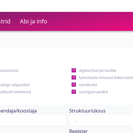
trid
Abi ja info
ureusetööd
digiteeritud perioodika
kaitsmisele minevad doktoritööd
ukogu väljaanded
standardid
ülikooli toimetised
uuringuaruanded
hendaja/koostaja
Struktuuriüksus
Register