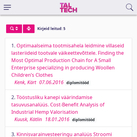
Kirjeid leitud: 5
1.
Optimaalseima tootmisahela leidmine villaseid
lasteriideid tootvale väikeettevõttele. Finding the
Most Optimal Production Chain for A Small
Enterprise specializing in producing Woollen
Children’s Clothes
Kenk, Kärt
07.06.2016
diplomitööd
2.
Tööstusliku kanepi väärindamise
tasuvusanalüüs. Cost-Benefit Analysis of
Industrial Hemp Valorisation
Kuusk, Kätlin
18.01.2016
diplomitööd
3.
Kinnisvarainvesteeringu analüüs Stroomi