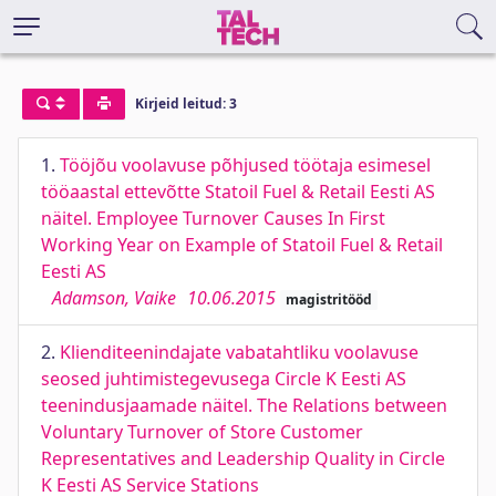
Kirjeid leitud: 3
1.
Tööjõu voolavuse põhjused töötaja esimesel
tööaastal ettevõtte Statoil Fuel & Retail Eesti AS
näitel. Employee Turnover Causes In First
Working Year on Example of Statoil Fuel & Retail
Eesti AS
Adamson, Vaike
10.06.2015
magistritööd
2.
Klienditeenindajate vabatahtliku voolavuse
seosed juhtimistegevusega Circle K Eesti AS
teenindusjaamade näitel. The Relations between
Voluntary Turnover of Store Customer
Representatives and Leadership Quality in Circle
K Eesti AS Service Stations