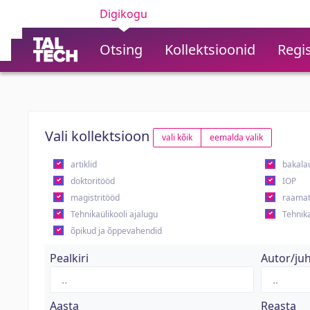
Digikogu
Otsing
Kollektsioonid
Regis
Vali kollektsioon
vali kõik
eemalda valik
artiklid
bakala
doktoritööd
IOP
magistritööd
raamat
Tehnikaülikooli ajalugu
Tehnika
õpikud ja õppevahendid
Pealkiri
Autor/ju
Aasta
Reasta