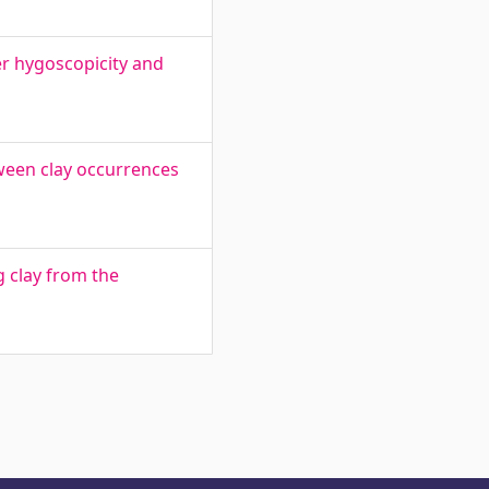
er hygoscopicity and
ween clay occurrences
ng clay from the