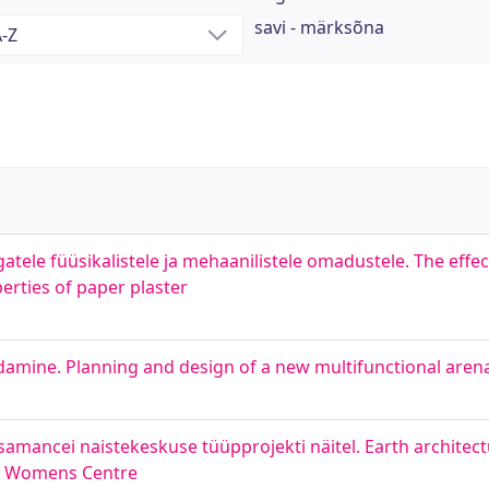
savi - märksõna
ele füüsikalistele ja mehaanilistele omadustele. The effec
rties of paper plaster
damine. Planning and design of a new multifunctional arena 
amancei naistekeskuse tüüpprojekti näitel. Earth architec
ce Womens Centre