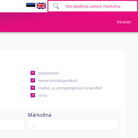
Intranet
diplomitööd
konverentsikogumikud
teadus- ja arengutegevuse aruanded
varia
Märksõna