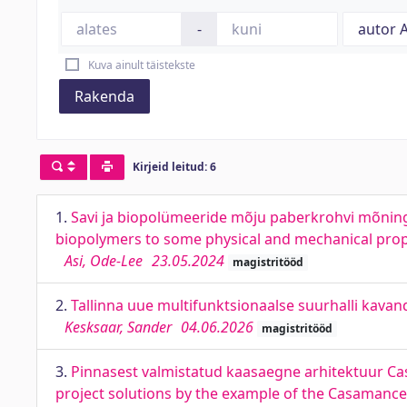
-
Kuva ainult täistekste
Rakenda
Kirjeid leitud: 6
1.
Savi ja biopolümeeride mõju paberkrohvi mõningat
biopolymers to some physical and mechanical prope
Asi, Ode-Lee
23.05.2024
magistritööd
2.
Tallinna uue multifunktsionaalse suurhalli kavan
Kesksaar, Sander
04.06.2026
magistritööd
3.
Pinnasest valmistatud kaasaegne arhitektuur Cas
project solutions by the example of the Casaman