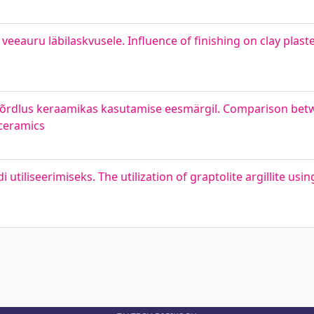
eeauru läbilaskvusele. Influence of finishing on clay plast
 võrdlus keraamikas kasutamise eesmärgil. Comparison bet
 ceramics
i utiliseerimiseks. The utilization of graptolite argillite usi