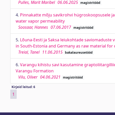
Pulles, Marit Maribel
06.06.2025
magistritööd
4.
Pinnakatte mõju savikrohvi hügroskoopsusele ja v
water vapor permeability
Soosaar, Hannes
07.06.2017
magistritööd
5.
Lõuna-Eesti ja Saksa leiukohtade saviomaduste
in South-Estonia and Germany as raw material for
Treial, Tanel
11.06.2015
bakalaureusetööd
6.
Varangu kihistu savi kasutamine graptoliitargilliid
Varangu Formation
Vilu, Oliver
04.06.2021
magistritööd
Kirjeid leitud: 6
1