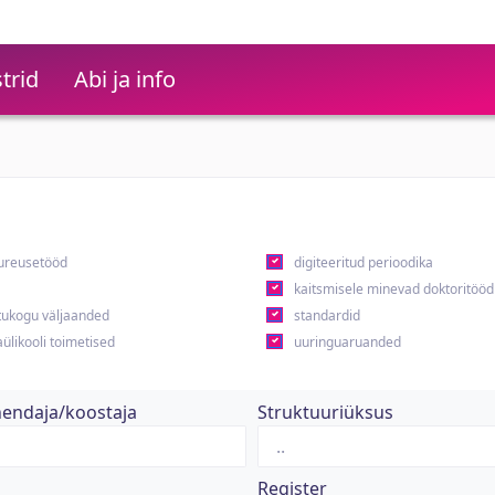
trid
Abi ja info
ureusetööd
digiteeritud perioodika
kaitsmisele minevad doktoritööd
ukogu väljaanded
standardid
ülikooli toimetised
uuringuaruanded
hendaja/koostaja
Struktuuriüksus
Register