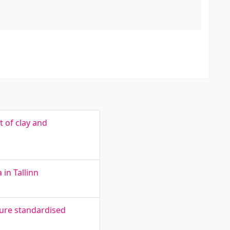
t of clay and
in Tallinn
ture standardised