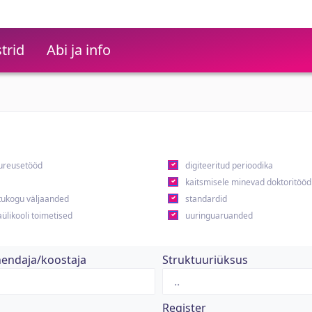
trid
Abi ja info
ureusetööd
digiteeritud perioodika
kaitsmisele minevad doktoritööd
ukogu väljaanded
standardid
ülikooli toimetised
uuringuaruanded
hendaja/koostaja
Struktuuriüksus
Register