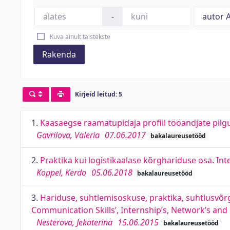
-
Kuva ainult täistekste
Rakenda
Kirjeid leitud: 5
1.
Kaasaegse raamatupidaja profiil tööandjate pilg
Gavrilova, Valeria
07.06.2017
bakalaureusetööd
2.
Praktika kui logistikaalase kõrghariduse osa. In
Koppel, Kerdo
05.06.2018
bakalaureusetööd
3.
Hariduse, suhtlemisoskuse, praktika, suhtlusvõr
Communication Skills’, Internship’s, Network’s and 
Nesterova, Jekaterina
15.06.2015
bakalaureusetööd