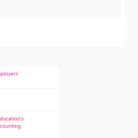
mployers
ducation’s
ccounting