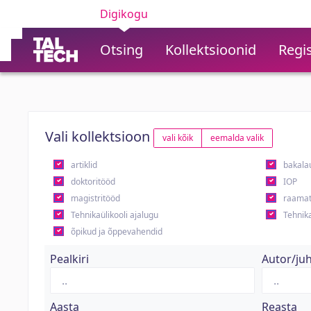
Digikogu
Otsing
Kollektsioonid
Regis
Vali kollektsioon
vali kõik
eemalda valik
artiklid
bakala
doktoritööd
IOP
magistritööd
raamat
Tehnikaülikooli ajalugu
Tehnika
õpikud ja õppevahendid
Pealkiri
Autor/ju
Aasta
Reasta