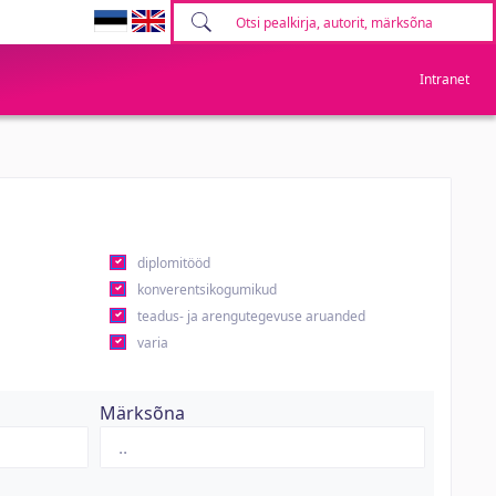
Intranet
diplomitööd
konverentsikogumikud
teadus- ja arengutegevuse aruanded
varia
Märksõna