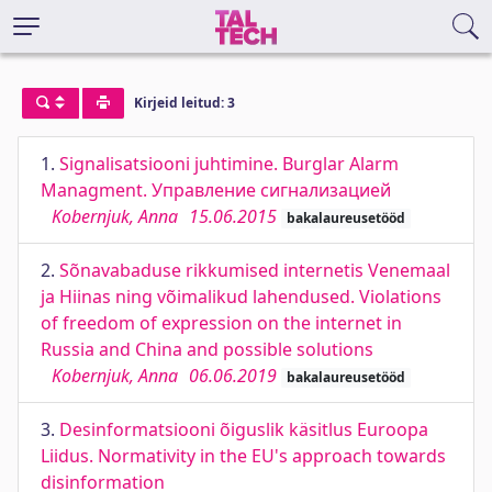
Kirjeid leitud: 3
1.
Signalisatsiooni juhtimine. Burglar Alarm
Managment. Управление сигнализацией
Kobernjuk, Anna
15.06.2015
bakalaureusetööd
2.
Sõnavabaduse rikkumised internetis Venemaal
ja Hiinas ning võimalikud lahendused. Violations
of freedom of expression on the internet in
Russia and China and possible solutions
Kobernjuk, Anna
06.06.2019
bakalaureusetööd
3.
Desinformatsiooni õiguslik käsitlus Euroopa
Liidus. Normativity in the EU's approach towards
disinformation